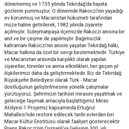
dönememiş ve 1735 yılında Tekirdağ’da hayata
gözlerini yummuştur. O dönemde Rakoczi’nin yaşadığı
ev korunmuş ve Macaristan hükumeti tarafından
müze haline getirilerek, 1982 yılında ziyarete
açılmıştır. Süleymanpaşa ilçemizde Rakoczi anısına bir
anıt ve bir çeşme de yapılmıştır. Bağımsızlık
kahramanı Rakoczi’nin anısını yaşatan Tekirdağ halkı,
Macar halkına da özel bir sevgi beslemektedir. Türkiye
ve Macaristan arasında karşılıklı olarak yapılan
ziyaretler, törenler ve anma etkinlikleri, her geçen yıl
ilişkilerimizi daha da geliştirmektedir. Biz de Tekirdağ
Büyükşehir Belediyesi olarak Türk - Macar
dostluğunun geliştirilmesine yönelik çalışmalar
yürütüyoruz. Şehrimizin tarihsel mirasını yaşatmak ve
geleceğe taşımak amacıyla başlattığımız Miras
Atölyesi 1 Projemiz kapsamında Ertuğrul
Mahallesi’nde restore edilecek tarihi evlerden biri
Macar Kültür Enstitüsü olarak faaliyet gösterecektir.
Prens Rakoczi’nin Osmanlı’ya Gelişinin 300. yılı