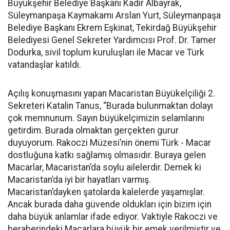
Büyükşehir Belediye Başkanı Kadir Albayrak,
Süleymanpaşa Kaymakamı Arslan Yurt, Süleymanpaşa
Belediye Başkanı Ekrem Eşkinat, Tekirdağ Büyükşehir
Belediyesi Genel Sekreter Yardımcısı Prof. Dr. Tamer
Dodurka, sivil toplum kuruluşları ile Macar ve Türk
vatandaşlar katıldı.
Açılış konuşmasını yapan Macaristan Büyükelçiliği 2.
Sekreteri Katalin Tanus, “Burada bulunmaktan dolayı
çok memnunum. Sayın büyükelçimizin selamlarını
getirdim. Burada olmaktan gerçekten gurur
duyuyorum. Rakoczi Müzesi’nin önemi Türk - Macar
dostluğuna katkı sağlamış olmasıdır. Buraya gelen
Macarlar, Macaristan’da soylu ailelerdir. Demek ki
Macaristan’da iyi bir hayatları varmış.
Macaristan’dayken şatolarda kalelerde yaşamışlar.
Ancak burada daha güvende oldukları için bizim için
daha büyük anlamlar ifade ediyor. Vaktiyle Rakoczi ve
beraberindeki Macarlara büyük bir emek verilmiştir ve