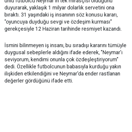
ünlü futbolcu Neymar'ın tek mirasçısı olduğunu
duyurarak, yaklaşık 1 milyar dolarlık servetini ona
bıraktı. 31 yaşındaki iş insanının söz konusu kararı,
"oyuncuya duyduğu sevgi ve özdeşim kurması"
gerekçesiyle 12 Haziran tarihinde resmiyet kazandı.
İsmini bilinmeyen iş insanı, bu sıradışı kararını tümüyle
duygusal sebeplerle aldığını ifade ederek, "Neymar'ı
seviyorum, kendimi onunla çok özdeşleştiriyorum"
dedi. Özellikle futbolcunun babasıyla kurduğu yakın
ilişkiden etkilendiğini ve Neymar'da ender rastlanan
değerler gördüğünü ifade etti.