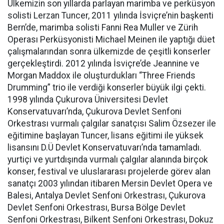
Ülkemizin son yıllarda parlayan marimba ve perküsyon
solisti Lerzan Tuncer, 2011 yılında İsviçre’nin başkenti
Bern’de, marimba solisti Fanni Rea Muller ve Zürih
Operası Perküsyonisti Michael Meinen ile yaptığı düet
çalışmalarından sonra ülkemizde de çeşitli konserler
gerçekleştirdi. 2012 yılında İsviçre’de Jeannine ve
Morgan Maddox ile oluşturdukları “Three Friends
Drumming” trio ile verdiği konserler büyük ilgi çekti.
1998 yılında Çukurova Üniversitesi Devlet
Konservatuvarı’nda, Çukurova Devlet Senfoni
Orkestrası vurmalı çalgılar sanatçısı Salim Özsezer ile
eğitimine başlayan Tuncer, lisans eğitimi ile yüksek
lisansını D.Ü Devlet Konservatuvarı’nda tamamladı.
yurtiçi ve yurtdışında vurmalı çalgılar alanında birçok
konser, festival ve uluslararası projelerde görev alan
sanatçı 2003 yılından itibaren Mersin Devlet Opera ve
Balesi, Antalya Devlet Senfoni Orkestrası, Çukurova
Devlet Senfoni Orkestrası, Bursa Bölge Devlet
Senfoni Orkestrası, Bilkent Senfoni Orkestrası, Dokuz