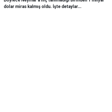
Böylece Neymar’a hiç tanımadığı birinden 1 milyar
dolar miras kalmış oldu. İşte detaylar...