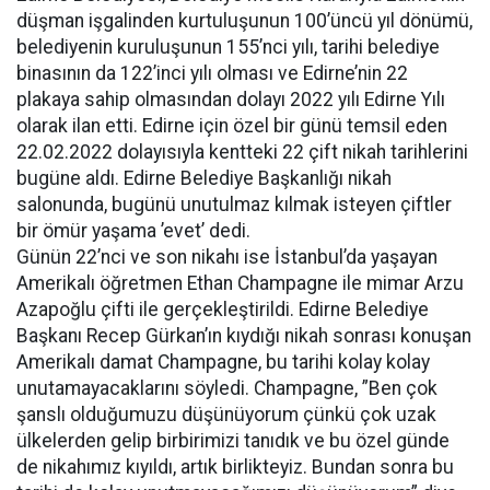
düşman işgalinden kurtuluşunun 100’üncü yıl dönümü,
belediyenin kuruluşunun 155’nci yılı, tarihi belediye
binasının da 122’inci yılı olması ve Edirne’nin 22
plakaya sahip olmasından dolayı 2022 yılı Edirne Yılı
olarak ilan etti. Edirne için özel bir günü temsil eden
22.02.2022 dolayısıyla kentteki 22 çift nikah tarihlerini
bugüne aldı. Edirne Belediye Başkanlığı nikah
salonunda, bugünü unutulmaz kılmak isteyen çiftler
bir ömür yaşama ’evet’ dedi.
Günün 22’nci ve son nikahı ise İstanbul’da yaşayan
Amerikalı öğretmen Ethan Champagne ile mimar Arzu
Azapoğlu çifti ile gerçekleştirildi. Edirne Belediye
Başkanı Recep Gürkan’ın kıydığı nikah sonrası konuşan
Amerikalı damat Champagne, bu tarihi kolay kolay
unutamayacaklarını söyledi. Champagne, ”Ben çok
şanslı olduğumuzu düşünüyorum çünkü çok uzak
ülkelerden gelip birbirimizi tanıdık ve bu özel günde
de nikahımız kıyıldı, artık birlikteyiz. Bundan sonra bu