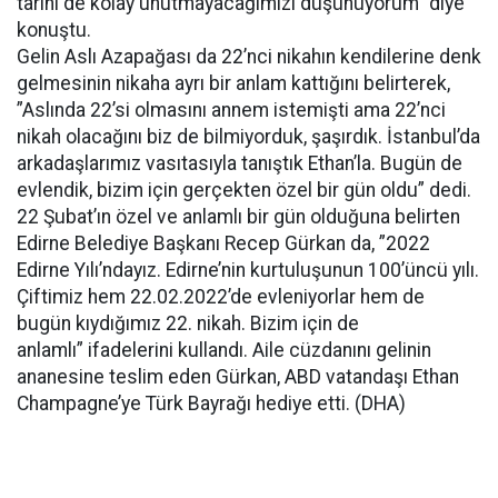
tarihi de kolay unutmayacağımızı düşünüyorum” diye
konuştu.
Gelin Aslı Azapağası da 22’nci nikahın kendilerine denk
gelmesinin nikaha ayrı bir anlam kattığını belirterek,
”Aslında 22’si olmasını annem istemişti ama 22’nci
nikah olacağını biz de bilmiyorduk, şaşırdık. İstanbul’da
arkadaşlarımız vasıtasıyla tanıştık Ethan’la. Bugün de
evlendik, bizim için gerçekten özel bir gün oldu” dedi.
22 Şubat’ın özel ve anlamlı bir gün olduğuna belirten
Edirne Belediye Başkanı Recep Gürkan da, ”2022
Edirne Yılı’ndayız. Edirne’nin kurtuluşunun 100’üncü yılı.
Çiftimiz hem 22.02.2022’de evleniyorlar hem de
bugün kıydığımız 22. nikah. Bizim için de
anlamlı” ifadelerini kullandı. Aile cüzdanını gelinin
ananesine teslim eden Gürkan, ABD vatandaşı Ethan
Champagne’ye Türk Bayrağı hediye etti. (DHA)