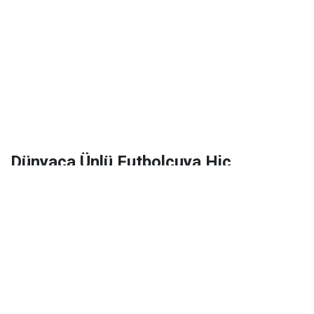
Dünyaca Ünlü Futbolcuya Hiç
Tanımadığı Birinden 1 Milyar Dolar
Miras Kaldı!