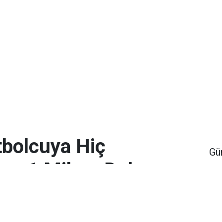
bolcuya Hiç
Gü
en 1 Milyar Dolar