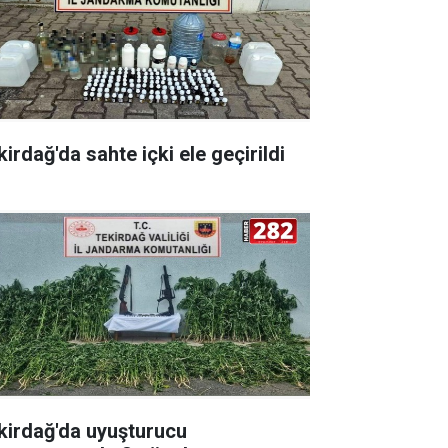
irdağ'da sahte içki ele geçirildi
kirdağ'da uyuşturucu