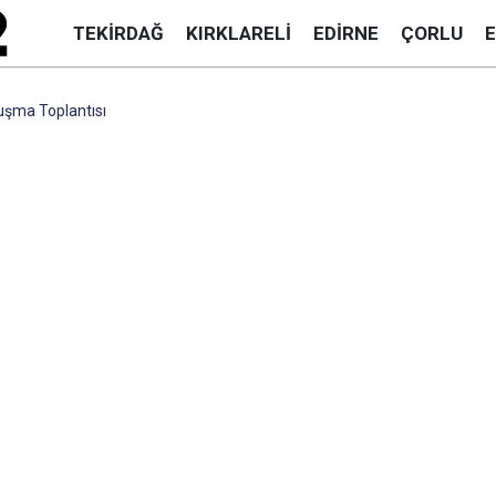
TEKIRDAĞ
KIRKLARELI
EDIRNE
ÇORLU
luşma Toplantısı