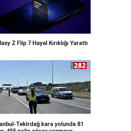
axy Z Flip 7 Hayal Kırıklığı Yarattı
tanbul-Tekirdağ kara yolunda 81
ip, 455 polis görev yapmaya