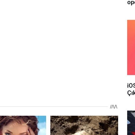
op
iO
Çı