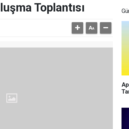
uluşma Toplantısı
Gü
Ap
Ta