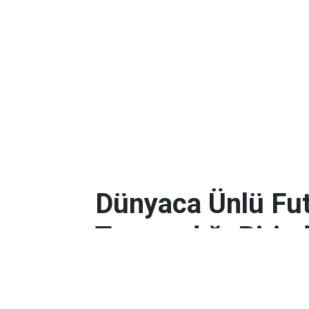
Dünyaca Ünlü Fut
Tanımadığı Birind
Miras Kaldı!