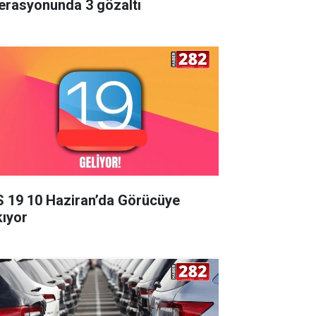
erasyonunda 3 gözaltı
S 19 10 Haziran’da Görücüye
kıyor