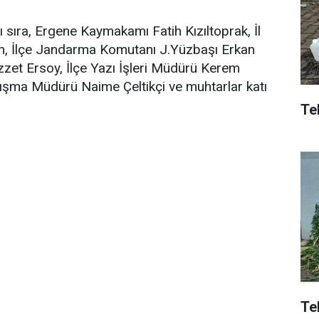
 sıra, Ergene Kaymakamı Fatih Kızıltoprak, İl
n, İlçe Jandarma Komutanı J.Yüzbaşı Erkan
zzet Ersoy, İlçe Yazı İşleri Müdürü Kerem
şma Müdürü Naime Çeltikçi ve muhtarlar katı
Tek
Te