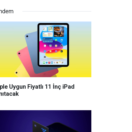
ndem
ple Uygun Fiyatlı 11 İnç iPad
nıtacak