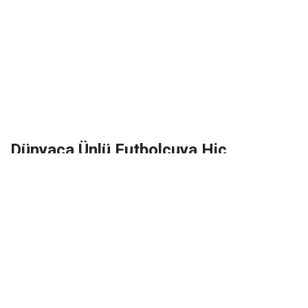
Dünyaca Ünlü Futbolcuya Hiç
Tanımadığı Birinden 1 Milyar Dolar
Miras Kaldı!