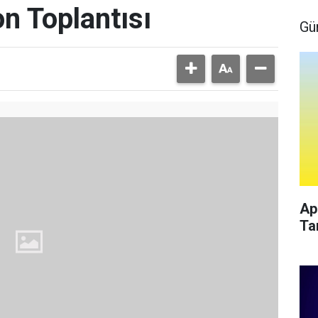
n Toplantısı
Gü
Ap
Ta