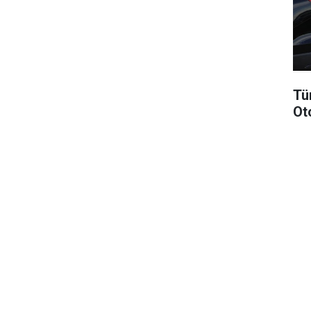
Tü
Ot