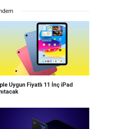
ndem
ple Uygun Fiyatlı 11 İnç iPad
nıtacak