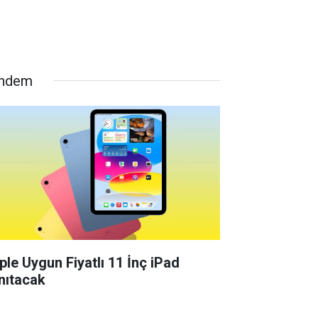
ndem
ple Uygun Fiyatlı 11 İnç iPad
nıtacak