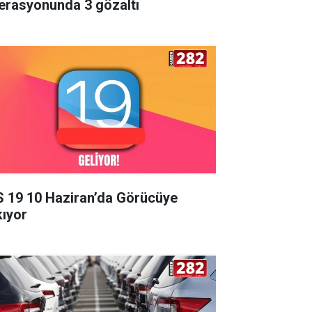
erasyonunda 3 gözaltı
S 19 10 Haziran’da Görücüye
kıyor