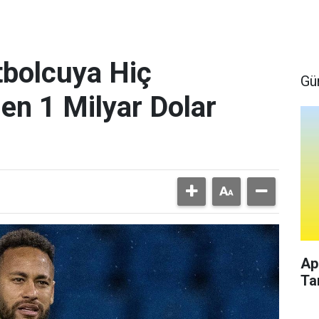
bolcuya Hiç
Gü
en 1 Milyar Dolar
Ap
Ta