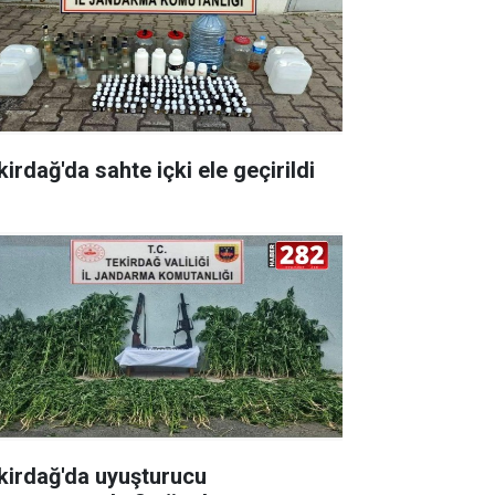
irdağ'da sahte içki ele geçirildi
kirdağ'da uyuşturucu