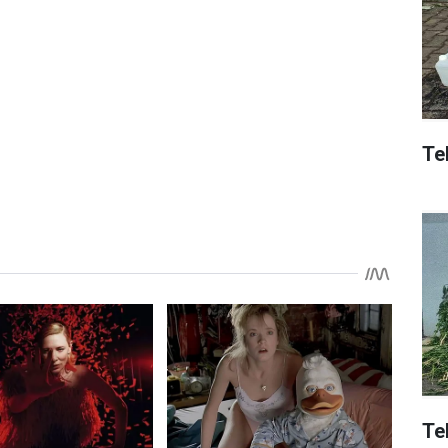
Tek
Te