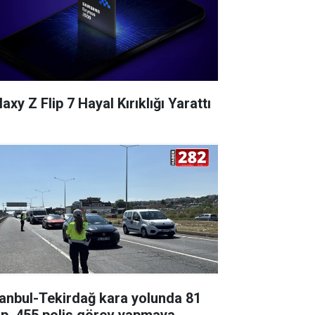
axy Z Flip 7 Hayal Kırıklığı Yarattı
tanbul-Tekirdağ kara yolunda 81
ip, 455 polis görev yapmaya