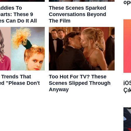
op
iO
Çı