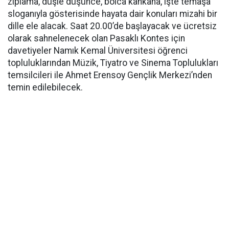
zıplama, düşle düşünce, bolca kahkaha, işte temaşa”
sloganıyla gösterisinde hayata dair konuları mizahi bir
dille ele alacak. Saat 20.00’de başlayacak ve ücretsiz
olarak sahnelenecek olan Pasaklı Kontes için
davetiyeler Namık Kemal Üniversitesi öğrenci
topluluklarından Müzik, Tiyatro ve Sinema Toplulukları
temsilcileri ile Ahmet Erensoy Gençlik Merkezi’nden
temin edilebilecek.