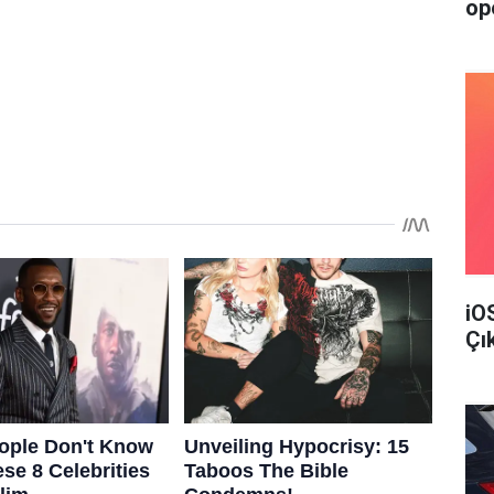
op
iO
Çı