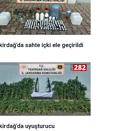
irdağ'da sahte içki ele geçirildi
kirdağ'da uyuşturucu