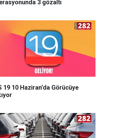
erasyonunda 3 gözaltı
S 19 10 Haziran’da Görücüye
kıyor