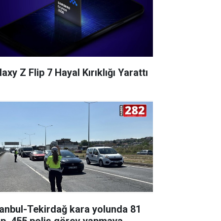
axy Z Flip 7 Hayal Kırıklığı Yarattı
tanbul-Tekirdağ kara yolunda 81
ip, 455 polis görev yapmaya