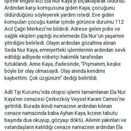
işitme engelli kızı Ela Nur Kaya'yı bıçaklayarak öldürdü.
Ardından karşı komşusuna giden Kaya, çocuğunu
öldürdüğünü söyleyerek yardım istedi. Eve giden
komşuları çocuğu kanlar içinde görünce durumu 112
Acil Çağrı Merkezi'ne bildirdi. Adrese gelen polis ve
sağlık ekipleri yaptığı incelemede Ela Nur'un yaşamını
yitirdiğini belirledi. Olayın ardından gözaltına alınan
Seda Nur Kaya, emniyetteki işlemlerinin ardından sevk
edildiği adliyede nöbetçi hakimlik tarafından
tutuklandı. Anne Kaya, ifadesinde, "Pişmanım, keşke
böyle bir olay olmasaydı. Olay anında kendimi
kaybettim. Çok üzgünüm" dediği belirtildi.
Adli Tıp Kurumu'nda otopsi işlemi tamamlanan Ela Nur
Kaya'nın cenazesi Çerkezköy Veysel Karani Camisi'ne
getirildi. Burada ikindi namazının ardından kılınan
cenaze namazında baba Ayhan Kaya, kızının tabutu
başında dua okuyup, gözyaşı döktü. Ailenin yakınları ve
vatandaşların katıldığı cenaze namazının ardından Ela