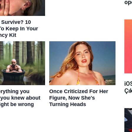
op
iO
Çı