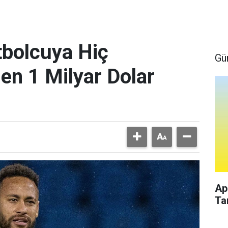
bolcuya Hiç
Gü
en 1 Milyar Dolar
Ap
Ta