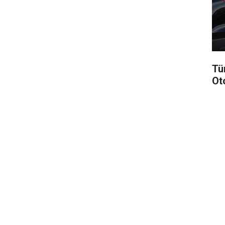
Tü
Ot