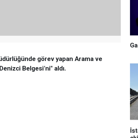
Gal
 Müdürlüğünde görev yapan Arama ve
nizci Belgesi’ni" aldı.
İs
ek