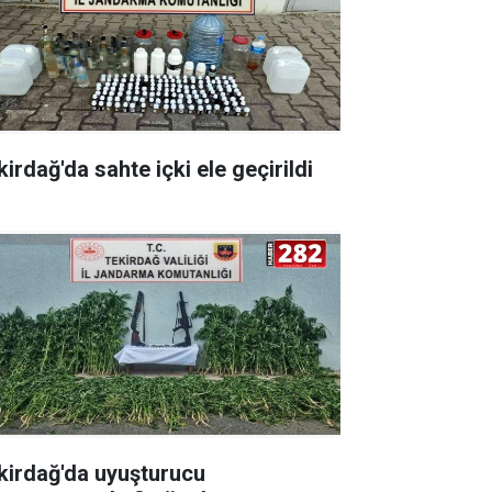
irdağ'da sahte içki ele geçirildi
kirdağ'da uyuşturucu