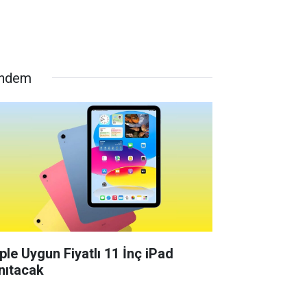
ndem
ple Uygun Fiyatlı 11 İnç iPad
nıtacak