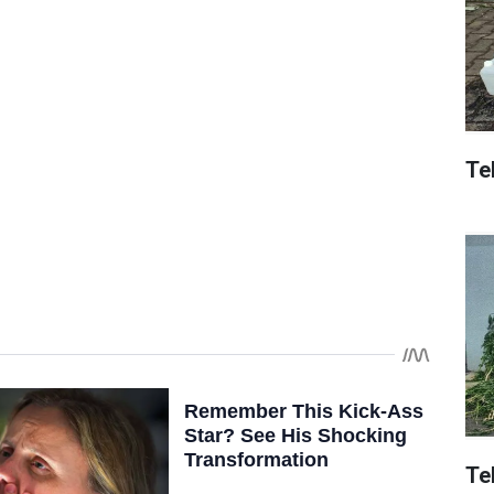
Tek
Te