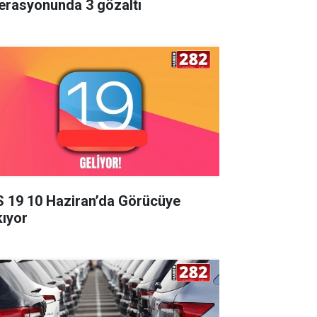
erasyonunda 3 gözaltı
S 19 10 Haziran’da Görücüye
kıyor