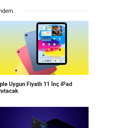
ndem
ple Uygun Fiyatlı 11 İnç iPad
nıtacak