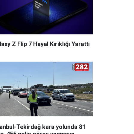
axy Z Flip 7 Hayal Kırıklığı Yarattı
tanbul-Tekirdağ kara yolunda 81
ip, 455 polis görev yapmaya