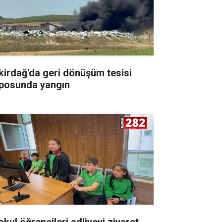
kirdağ'da geri dönüşüm tesisi
posunda yangın
okul öğrencileri adliyeyi ziyaret