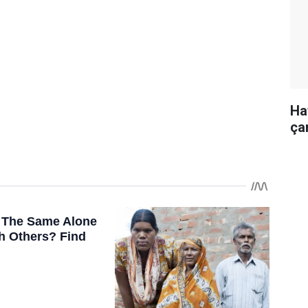
Haf
ça