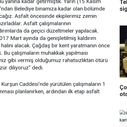
lu yanına kadar getirmiştik. Yarın (15 Kasım
Te
lu’ndan Belediye binamıza kadar olan bölümde
si
cağız. Asfalt öncesinde ekiplerimiz zemin
zırladılar. Asfalt çalışmalarının
ırımlarda da geçici düzeltmeler yapılacak.
 2017 Mart ayında da genişletilmiş kaldırım
halini alacak. Çağdaş bir kent yaratmanın önce
. Bu çalışmaların muhakkak yapılması
iz gibi vermiş olduğumuz rahatsızlıktan ötürü
ür diliyoruz” dedi.
Kurşun Caddesi’nde yürütülen çalışmaların 1
Ço
nması planlanırken, ardından ilk etap asfalt
ot