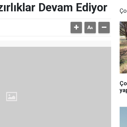
ırlıklar Devam Ediyor
Ço
Ço
ya