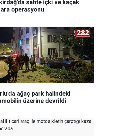
kirdağ'da sahte içki ve kaçak
gara operasyonu
rlu'da ağaç park halindeki
omobilin üzerine devrildi