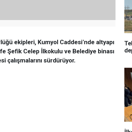
rlüğü ekipleri, Kumyol Caddesi’nde altyapı
Te
de
fe Şefik Celep İlkokulu ve Belediye binası
si çalışmalarını sürdürüyor.
İlk