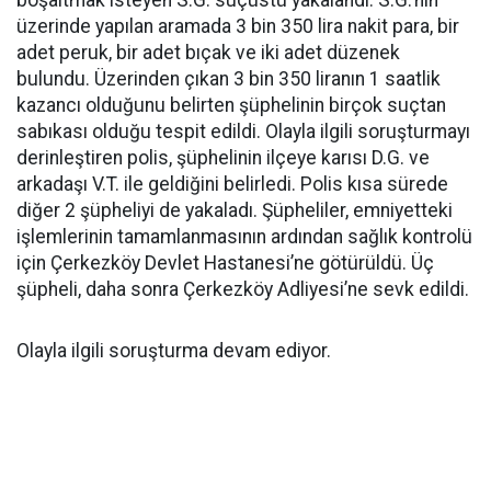
boşaltmak isteyen S.G. suçüstü yakalandı. S.G.’nin
üzerinde yapılan aramada 3 bin 350 lira nakit para, bir
adet peruk, bir adet bıçak ve iki adet düzenek
bulundu. Üzerinden çıkan 3 bin 350 liranın 1 saatlik
kazancı olduğunu belirten şüphelinin birçok suçtan
sabıkası olduğu tespit edildi. Olayla ilgili soruşturmayı
derinleştiren polis, şüphelinin ilçeye karısı D.G. ve
arkadaşı V.T. ile geldiğini belirledi. Polis kısa sürede
diğer 2 şüpheliyi de yakaladı. Şüpheliler, emniyetteki
işlemlerinin tamamlanmasının ardından sağlık kontrolü
için Çerkezköy Devlet Hastanesi’ne götürüldü. Üç
şüpheli, daha sonra Çerkezköy Adliyesi’ne sevk edildi.
Olayla ilgili soruşturma devam ediyor.