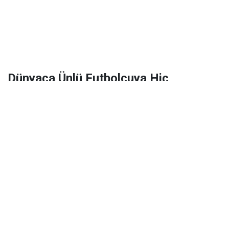
Dünyaca Ünlü Futbolcuya Hiç
Tanımadığı Birinden 1 Milyar Dolar
Miras Kaldı!