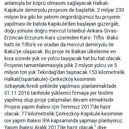
anlamıyla bir köprü olmasını sağlayacak Halkalı-
Kapıkule demiryolu projesini de başlattık. 2 milyar 230
milyon lira gibi bir yatırım öngördüğümüz bu projenin
yapılması ile batıda Kapıkule’den başlayan güzergâh,
doğu yönüne doğru mevcut İstanbul-Ankara-Sivas-
Erzincan-Erzurum-Kars üzerinden Kars- Tiflis -Bakü
hattı ile Tiflis’e ve oradan da mevcut demiryolu ile
Bakü’ye ulaşacak. Bu proje ile Balkan ülkelerine en
kısa sürede yük ve yolcu taşıyacak hat bu hat olacak.
Projenin tamamlanmasıyla yıllık 2 milyon yolcu ve 5
milyon ton yük Tekirdağ’dan taşınacak.153 kilometrelik
Halkalı(Ispartakule)-Çerkezköy kesiminin
özkaynak/kredi şeklinde yapılması planlanmaktadır.
01.11.2016 tarihinde yüklenici firmaya yer teslimi
yapılmış olup proje çalışmaları devam etmektedir.
Projesi yapım ihalesi için Temmuz 2017’de hazır
olacak. 77 kilometrelik Çerkezköy-Kapıkule kesiminin
ise yapım ihalesi İPA kapsamında yapmayı planlıyoruz.
Yapım ihalesi Aralık 2017’de hazır olacak." diye