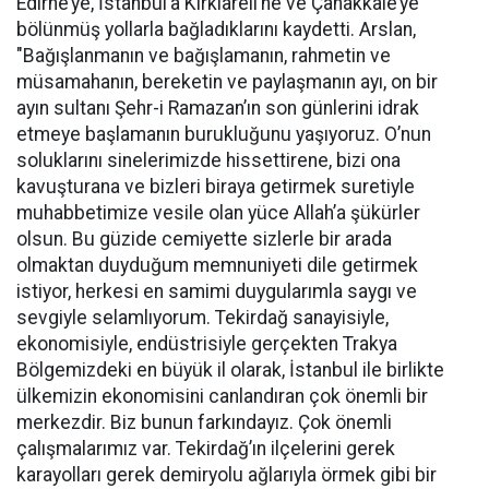
Edirne’ye, İstanbul’a Kırklareli’ne ve Çanakkale’ye
bölünmüş yollarla bağladıklarını kaydetti. Arslan,
"Bağışlanmanın ve bağışlamanın, rahmetin ve
müsamahanın, bereketin ve paylaşmanın ayı, on bir
ayın sultanı Şehr-i Ramazan’ın son günlerini idrak
etmeye başlamanın burukluğunu yaşıyoruz. O’nun
soluklarını sinelerimizde hissettirene, bizi ona
kavuşturana ve bizleri biraya getirmek suretiyle
muhabbetimize vesile olan yüce Allah’a şükürler
olsun. Bu güzide cemiyette sizlerle bir arada
olmaktan duyduğum memnuniyeti dile getirmek
istiyor, herkesi en samimi duygularımla saygı ve
sevgiyle selamlıyorum. Tekirdağ sanayisiyle,
ekonomisiyle, endüstrisiyle gerçekten Trakya
Bölgemizdeki en büyük il olarak, İstanbul ile birlikte
ülkemizin ekonomisini canlandıran çok önemli bir
merkezdir. Biz bunun farkındayız. Çok önemli
çalışmalarımız var. Tekirdağ’ın ilçelerini gerek
karayolları gerek demiryolu ağlarıyla örmek gibi bir