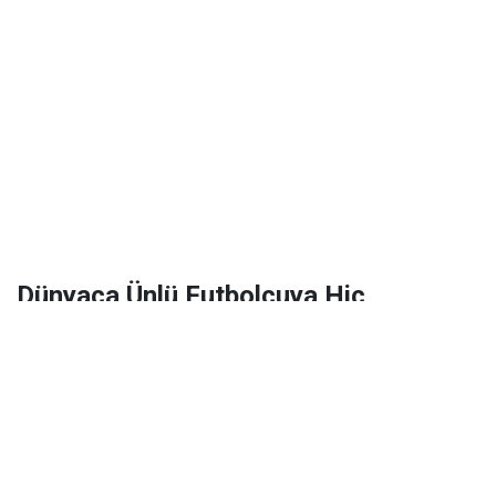
Dünyaca Ünlü Futbolcuya Hiç
Tanımadığı Birinden 1 Milyar Dolar
Miras Kaldı!