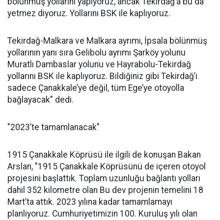
bölünmüş yollarını yapıyoruz, ancak Tekirdağ’a bu da
yetmez diyoruz. Yollarını BSK ile kaplıyoruz.
Tekirdağ-Malkara ve Malkara ayrımı, İpsala bölünmüş
yollarının yanı sıra Gelibolu ayrımı Şarköy yolunu
Muratlı Dambaslar yolunu ve Hayrabolu-Tekirdağ
yollarını BSK ile kaplıyoruz. Bildiğiniz gibi Tekirdağ’ı
sadece Çanakkale’ye değil, tüm Ege’ye otoyolla
bağlayacak" dedi.
"2023’te tamamlanacak"
1915 Çanakkale Köprüsü ile ilgili de konuşan Bakan
Arslan, "1915 Çanakkale Köprüsünü de içeren otoyol
projesini başlattık. Toplam uzunluğu bağlantı yolları
dahil 352 kilometre olan Bu dev projenin temelini 18
Mart’ta attık. 2023 yılına kadar tamamlamayı
planlıyoruz. Cumhuriyetimizin 100. Kuruluş yılı olan