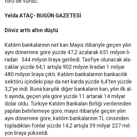
tö­rü de vur­du.
Yelda ATAÇ- BUGÜN GAZETESİ
Dö­viz art­tı al­tın düş­tü
Ka­tı­lım ban­ka­la­rı­nın net ka­rı Ma­yıs iti­ba­riy­le ge­çen yı­lın
ay­nı dö­ne­mi­ne gö­re yüz­de 47,2 aza­la­rak 651 mil­yon li­
ra­dan 344 mil­yon li­ra­ya ge­ri­le­di. Tas­fi­ye olu­na­cak ala­
cak­lar yüz­de 64,1 ar­tış­la 902 mil­yon li­ra­dan 1 mil­yar
480 mil­yon li­ra­ya çık­tı. Ka­tı­lım ban­ka­la­rı­nın ban­ka­cı­lık
sek­tö­rü için­de­ki pa­yı da net kar­da yüz­de 6,4’ten yüz­de
3,2’ye in­di. Bu­na kar­şı­lık di­ğer ban­ka­la­rın ka­rı, yı­lın ilk al­
tı ayın­da, ge­çen yı­la gö­re yüz­de 11 ar­ta­rak 14 mil­yar
do­lar ol­du. Tür­ki­ye Ka­tı­lım Ban­ka­la­rı Bir­li­ği ve­ri­le­rin­den
ya­pı­lan be­lir­le­me­ye gö­re, ma­yıs iti­ba­riy­le ge­çen yı­lın
ay­nı dö­ne­mi­ne gö­re, ka­tı­lım ban­ka­la­rı­nın TL cin­sin­den
top­la­dık­la­rı fon­lar yüz­de 14,2 ar­tış­la 39 mil­yar 227 mil­
yon li­ra­ya yük­sel­di.