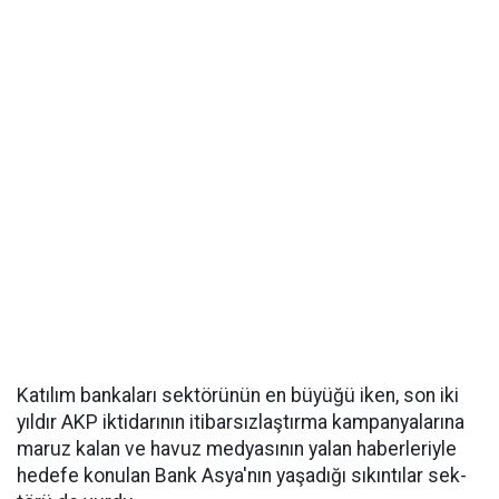
Ka­tı­lım ban­ka­la­rı sek­tö­rü­nün en bü­yü­ğü iken, son iki
yıl­dır AKP ik­ti­da­rı­nın iti­bar­sız­laş­tır­ma kam­pan­ya­la­rı­na
maruz kalan ve ha­vuz med­ya­sı­nın ya­lan ha­ber­le­riy­le
he­de­fe ko­nu­lan Bank As­ya'nın ya­şa­dı­ğı sı­kın­tı­lar sek­