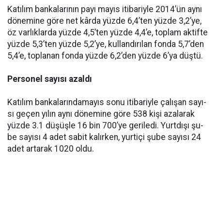
Ka­tı­lım ban­ka­la­rı­nın pa­yı ma­yıs iti­ba­riy­le 2014’ün ay­nı
dö­ne­mi­ne gö­re net kâr­da yüz­de 6,4’ten yüz­de 3,2’ye,
öz var­lık­lar­da yüz­de 4,5’ten yüz­de 4,4’e, top­lam ak­tif­te
yüz­de 5,3’ten yüz­de 5,2’ye, kul­lan­dı­rı­lan fon­da 5,7’den
5,4’e, top­la­nan fon­da yüz­de 6,2’den yüz­de 6’ya düş­tü.
Personel sayısı azaldı
Ka­tı­lım ban­ka­la­rın­dama­yıs so­nu iti­ba­riy­le ça­lı­şan sa­yı­
sı ge­çen yı­lın ay­nı dö­ne­mi­ne gö­re 538 ki­şi aza­la­rak
yüz­de 3.1 dü­şüş­le 16 bin 700’ye ge­ri­le­di. Yurt­dı­şı şu­
be sa­yı­sı 4 adet sa­bit ka­lır­ken, yur­ti­çi şu­be sa­yı­sı 24
adet ar­ta­rak 1020 ol­du.