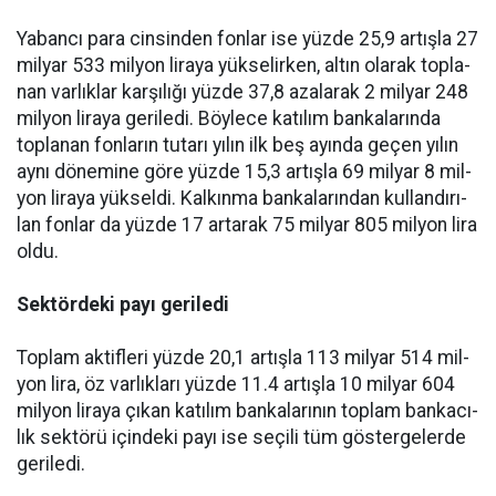
Ya­ban­cı pa­ra cin­sin­den fon­lar ise yüz­de 25,9 ar­tış­la 27
mil­yar 533 mil­yon li­ra­ya yük­se­lir­ken, al­tın ola­rak top­la­
nan var­lık­lar kar­şı­lı­ğı yüz­de 37,8 aza­la­rak 2 mil­yar 248
mil­yon li­ra­ya ge­ri­le­di. Böy­le­ce ka­tı­lım ban­ka­la­rın­da
top­la­nan fon­la­rın tu­ta­rı yı­lın ilk beş ayın­da ge­çen yı­lın
ay­nı dö­ne­mi­ne gö­re yüz­de 15,3 ar­tış­la 69 mil­yar 8 mil­
yon li­ra­ya yük­sel­di. Kal­kın­ma ban­ka­la­rın­dan kul­lan­dı­rı­
lan fon­lar da yüz­de 17 ar­ta­rak 75 mil­yar 805 mil­yon li­ra
ol­du.
Sek­tör­de­ki pa­yı ge­ri­le­di
Top­lam ak­tif­le­ri yüz­de 20,1 ar­tış­la 113 mil­yar 514 mil­
yon li­ra, öz var­lık­la­rı yüz­de 11.4 ar­tış­la 10 mil­yar 604
mil­yon li­ra­ya çı­kan ka­tı­lım ban­ka­la­rı­nın top­lam ban­ka­cı­
lık sek­tö­rü için­de­ki pa­yı ise se­çi­li tüm gös­ter­ge­ler­de
ge­ri­le­di.