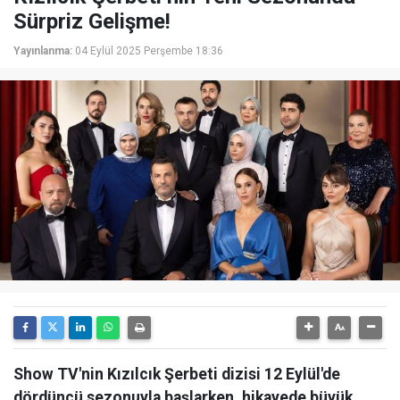
Sürpriz Gelişme!
Yayınlanma:
04 Eylül 2025 Perşembe 18:36
Show TV'nin Kızılcık Şerbeti dizisi 12 Eylül'de
dördüncü sezonuyla başlarken, hikayede büyük