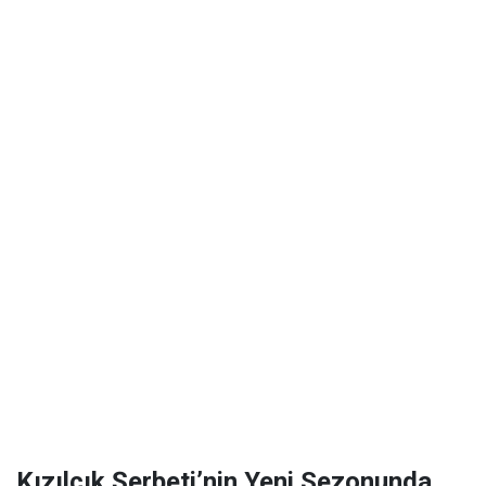
Kızılcık Şerbeti’nin Yeni Sezonunda