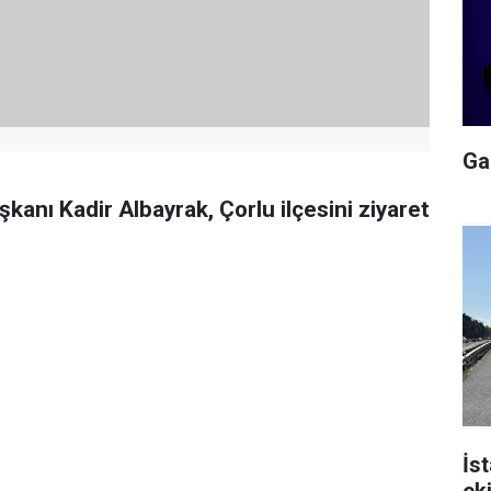
Gal
anı Kadir Albayrak, Çorlu ilçesini ziyaret
İs
ek