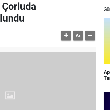
 Çorluda
Gü
ulundu
Ap
Ta