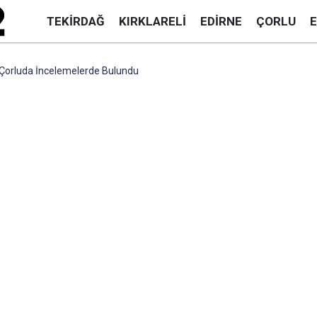
TEKIRDAĞ
KIRKLARELI
EDIRNE
ÇORLU
 Çorluda İncelemelerde Bulundu