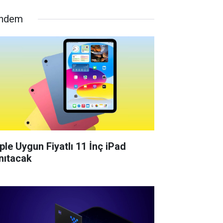
ndem
ple Uygun Fiyatlı 11 İnç iPad
nıtacak