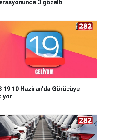
erasyonunda 3 gözaltı
S 19 10 Haziran’da Görücüye
kıyor