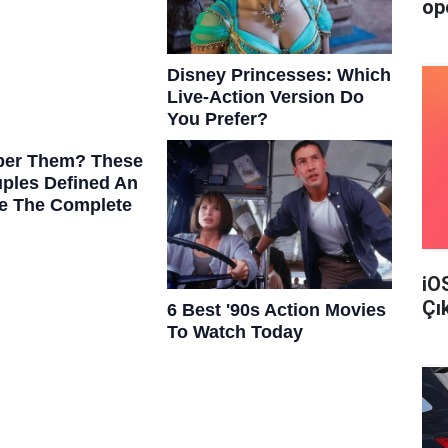
op
iO
Çı