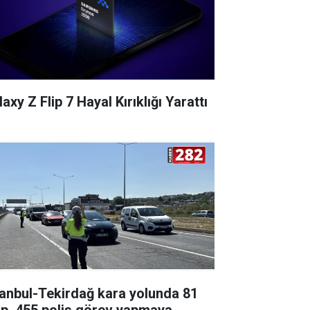
axy Z Flip 7 Hayal Kırıklığı Yarattı
tanbul-Tekirdağ kara yolunda 81
ip, 455 polis görev yapmaya