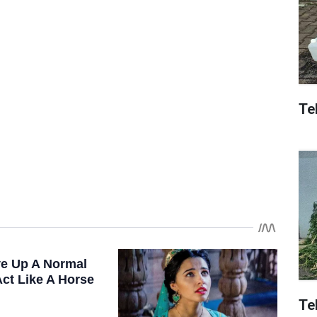
Tek
Te