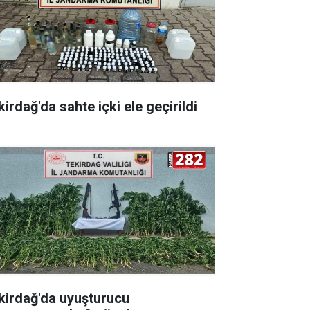
irdağ'da sahte içki ele geçirildi
kirdağ'da uyuşturucu