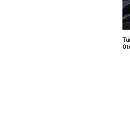
Tü
Ot