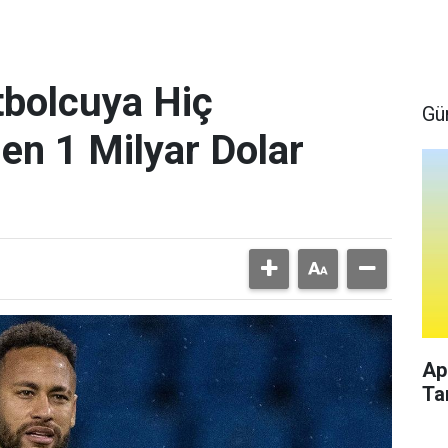
bolcuya Hiç
Gü
en 1 Milyar Dolar
Ap
Ta