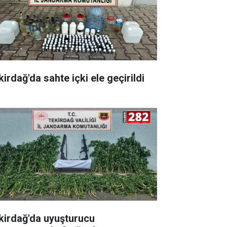
irdağ'da sahte içki ele geçirildi
kirdağ'da uyuşturucu