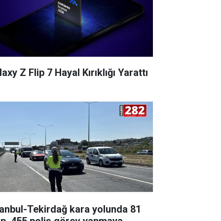
axy Z Flip 7 Hayal Kırıklığı Yarattı
tanbul-Tekirdağ kara yolunda 81
ip, 455 polis görev yapmaya