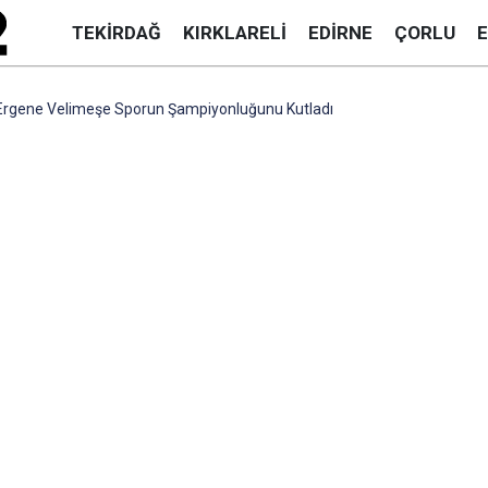
TEKIRDAĞ
KIRKLARELI
EDIRNE
ÇORLU
Ergene Velimeşe Sporun Şampiyonluğunu Kutladı