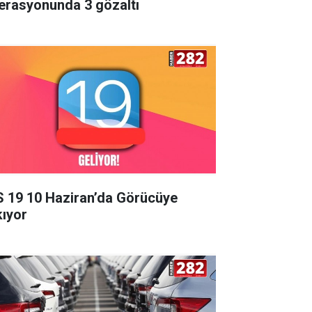
erasyonunda 3 gözaltı
S 19 10 Haziran’da Görücüye
kıyor