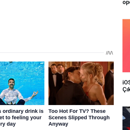
op
iO
Çı