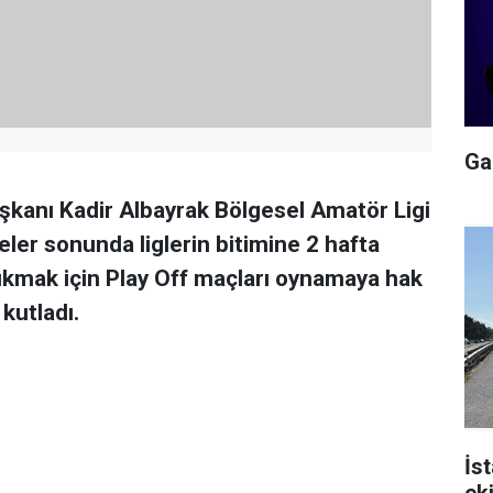
Gal
şkanı Kadir Albayrak Bölgesel Amatör Ligi
ler sonunda liglerin bitimine 2 hafta
ıkmak için Play Off maçları oynamaya hak
kutladı.
İs
ek