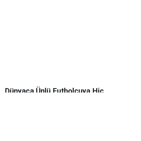
Dünyaca Ünlü Futbolcuya Hiç
Tanımadığı Birinden 1 Milyar Dolar
Miras Kaldı!