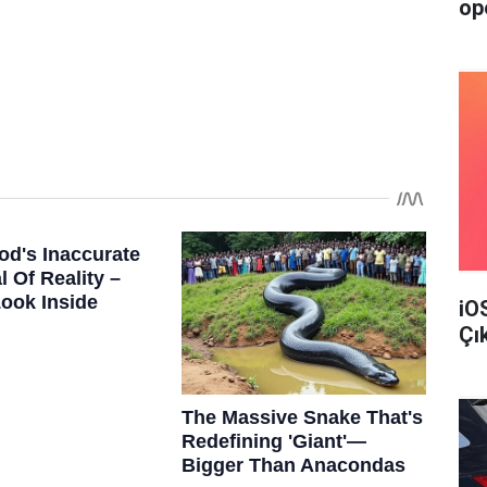
op
iO
Çı