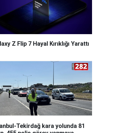
axy Z Flip 7 Hayal Kırıklığı Yarattı
tanbul-Tekirdağ kara yolunda 81
ip, 455 polis görev yapmaya