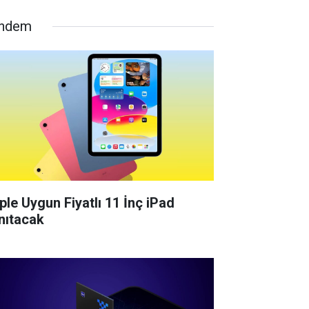
ndem
ple Uygun Fiyatlı 11 İnç iPad
nıtacak