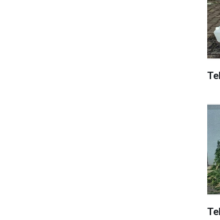
Tek
Te