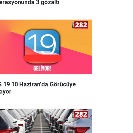
erasyonunda 3 gözaltı
S 19 10 Haziran’da Görücüye
kıyor