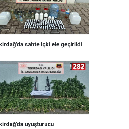
irdağ'da sahte içki ele geçirildi
kirdağ'da uyuşturucu