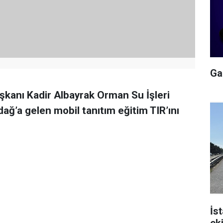
Gal
şkanı Kadir Albayrak Orman Su İşleri
rdağ’a gelen mobil tanıtım eğitim TIR’ını
İs
ek