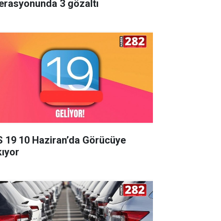
erasyonunda 3 gözaltı
S 19 10 Haziran’da Görücüye
kıyor