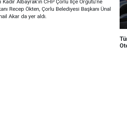
 Kadir Albayrak’ın CHP Çorlu İlçe Örgütü’ne
kanı Recep Ökten, Çorlu Belediyesi Başkanı Ünal
il Akar da yer aldı.
Tü
Ot