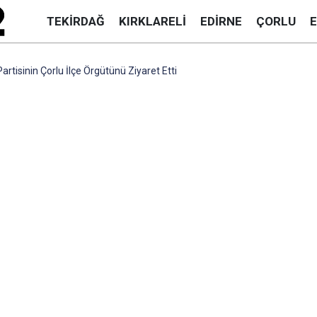
TEKIRDAĞ
KIRKLARELI
EDIRNE
ÇORLU
rtisinin Çorlu İlçe Örgütünü Ziyaret Etti