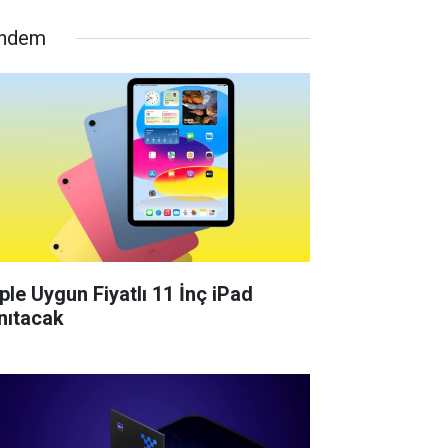
ndem
ple Uygun Fiyatlı 11 İnç iPad
nıtacak