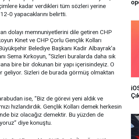
op
imlere kadar verdikleri tüm sözleri yerine
12-0 yapacaklarını belirtti.
ndan dolayı memnuniyetlerini dile getiren CHP
koyun Kinet ve CHP Çorlu Gençlik Kolları
Büyükşehir Belediye Başkanı Kadir Albayrak’a
anı Sema Kırkoyun, “Sizleri buralarda daha sık
ana bire bir dokunan bir yapı içerisindeyiz. O
ler geliyor. Sizleri de burada görmüş olmaktan
iO
Çı
rabudan ise, “Biz de görevi yeni aldık ve
ızı hızlandırdık. Gençlik Kolları demek herkesin
rinde biz olacağız demektir. Bu yüzden de
yoruz” diye konuştu.