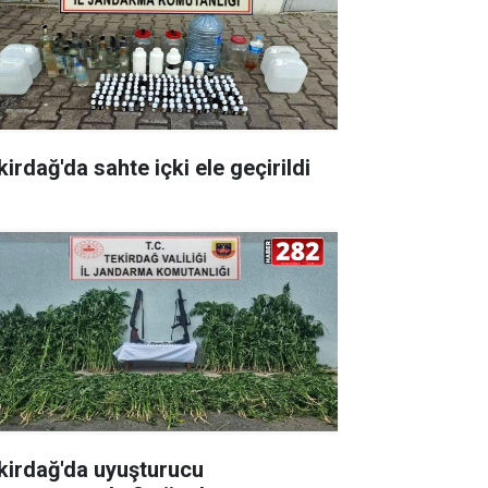
irdağ'da sahte içki ele geçirildi
kirdağ'da uyuşturucu