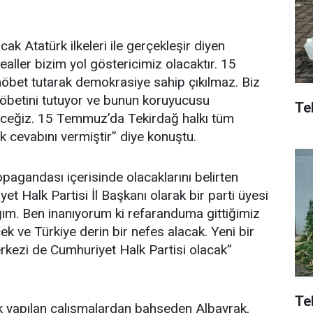
ak Atatürk ilkeleri ile gerçekleşir diyen
ealler bizim yol göstericimiz olacaktır. 15
öbet tutarak demokrasiye sahip çıkılmaz. Biz
öbetini tutuyor ve bunun koruyucusu
Tek
eğiz. 15 Temmuz’da Tekirdağ halkı tüm
k cevabını vermiştir” diye konuştu.
agandası içerisinde olacaklarını belirten
t Halk Partisi İl Başkanı olarak bir parti üyesi
ım. Ben inanıyorum ki refaranduma gittiğimiz
ek ve Türkiye derin bir nefes alacak. Yeni bir
rkezi de Cumhuriyet Halk Partisi olacak”
Te
k yapılan çalışmalardan bahseden Albayrak,