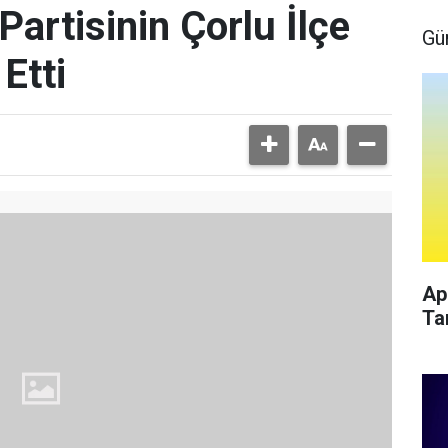
artisinin Çorlu İlçe
Gü
Etti
Ap
Ta