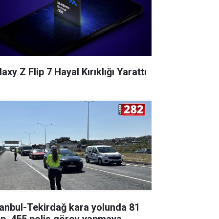
axy Z Flip 7 Hayal Kırıklığı Yarattı
tanbul-Tekirdağ kara yolunda 81
ip, 455 polis görev yapmaya