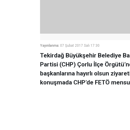
Yayınlanma:
07 Şubat 2017 Salı 17:30
Tekirdağ Büyükşehir Belediye Ba
Partisi (CHP) Çorlu İlçe Örgütü’n
başkanlarına hayırlı olsun ziyare
konuşmada CHP’de FETÖ mensubu