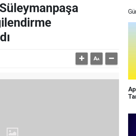
 Süleymanpaşa
Gü
gilendirme
dı
Ap
Ta