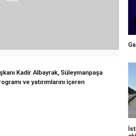
Gal
şkanı Kadir Albayrak, Süleymanpaşa
programı ve yatırımlarını içeren
İs
ek