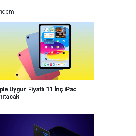
ndem
ple Uygun Fiyatlı 11 İnç iPad
nıtacak