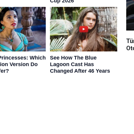
Tü
Ot