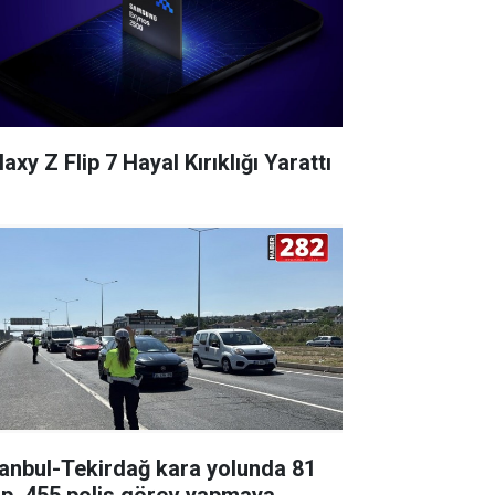
axy Z Flip 7 Hayal Kırıklığı Yarattı
tanbul-Tekirdağ kara yolunda 81
ip, 455 polis görev yapmaya