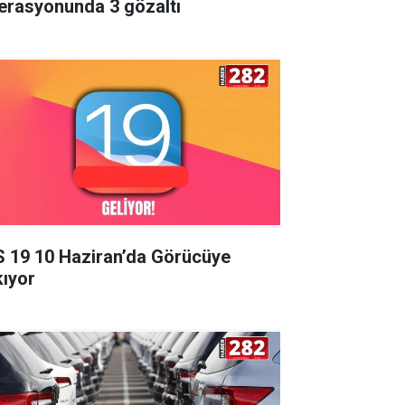
erasyonunda 3 gözaltı
S 19 10 Haziran’da Görücüye
kıyor