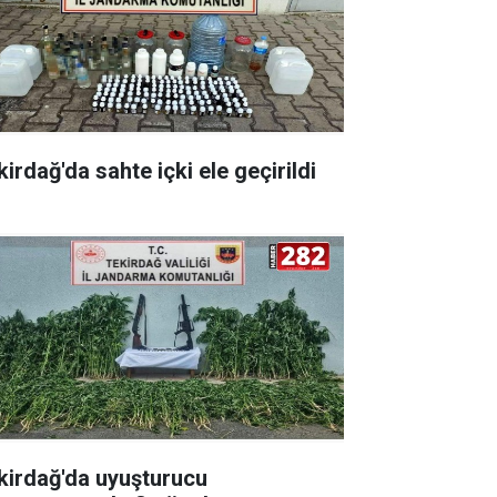
irdağ'da sahte içki ele geçirildi
kirdağ'da uyuşturucu