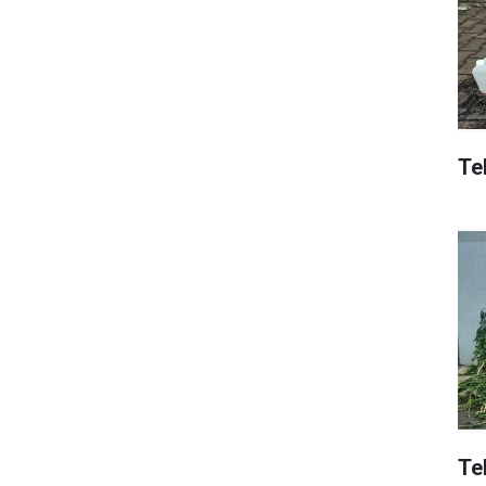
Tek
Te