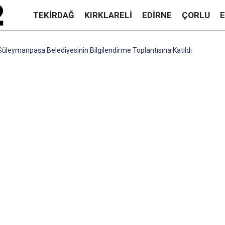
TEKIRDAĞ
KIRKLARELI
EDIRNE
ÇORLU
üleymanpaşa Belediyesinin Bilgilendirme Toplantısına Katıldı