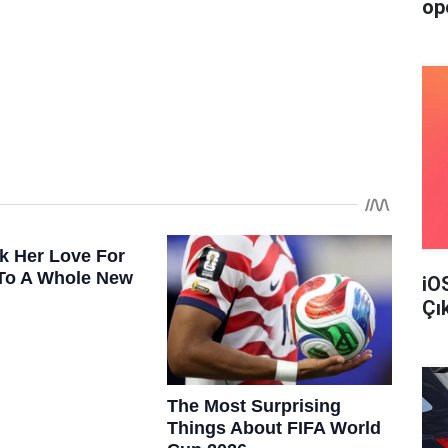
op
iO
Çı