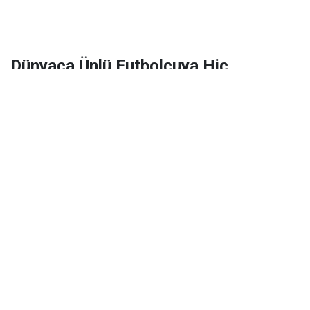
Dünyaca Ünlü Futbolcuya Hiç
Tanımadığı Birinden 1 Milyar Dolar
Miras Kaldı!