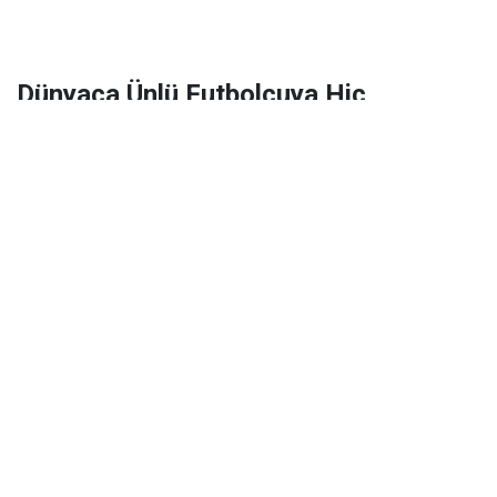
Dünyaca Ünlü Futbolcuya Hiç
Tanımadığı Birinden 1 Milyar Dolar
Miras Kaldı!