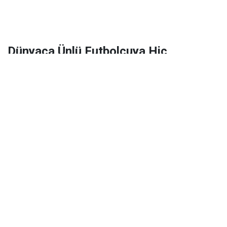
Dünyaca Ünlü Futbolcuya Hiç
Tanımadığı Birinden 1 Milyar Dolar
Miras Kaldı!