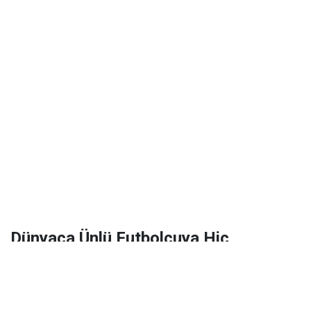
Dünyaca Ünlü Futbolcuya Hiç
Tanımadığı Birinden 1 Milyar Dolar
Miras Kaldı!