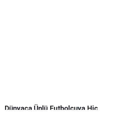
Dünyaca Ünlü Futbolcuya Hiç
Tanımadığı Birinden 1 Milyar Dolar
Miras Kaldı!