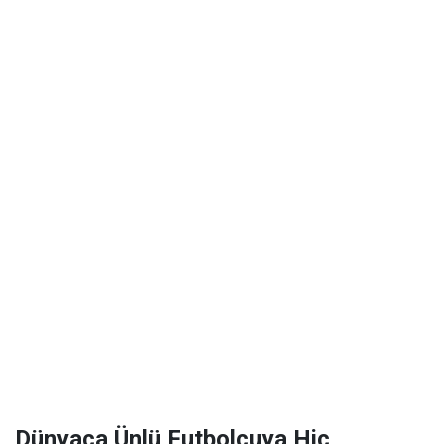
Dünyaca Ünlü Futbolcuya Hiç