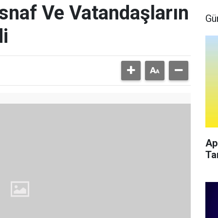
snaf Ve Vatandaşların
Gü
i
Ap
Ta