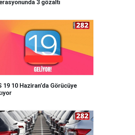
erasyonunda 3 gözaltı
S 19 10 Haziran’da Görücüye
kıyor