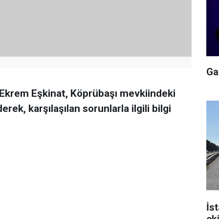
Gal
Ekrem Eşkinat, Köprübaşı mevkiindeki
ek, karşılaşılan sorunlarla ilgili bilgi
İs
ek