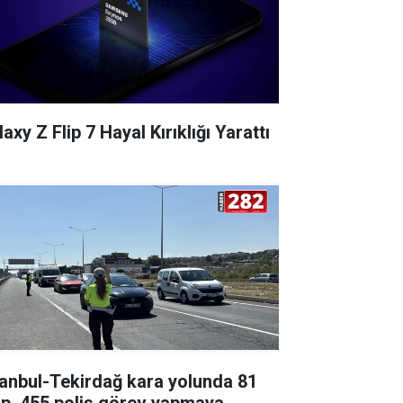
axy Z Flip 7 Hayal Kırıklığı Yarattı
tanbul-Tekirdağ kara yolunda 81
ip, 455 polis görev yapmaya