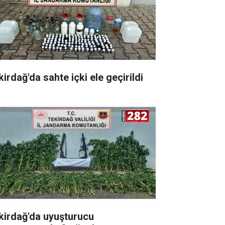
irdağ'da sahte içki ele geçirildi
kirdağ'da uyuşturucu