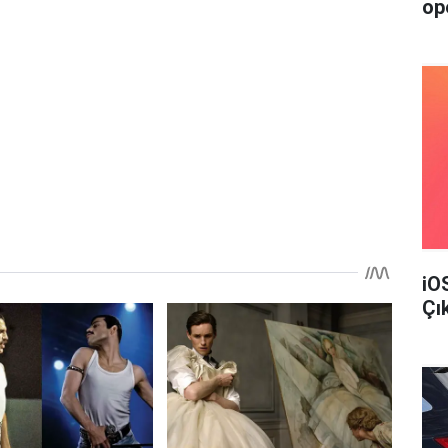
op
iO
Çı