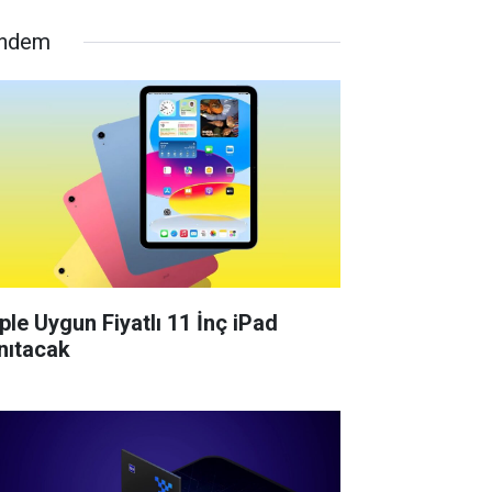
ndem
ple Uygun Fiyatlı 11 İnç iPad
nıtacak