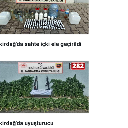
irdağ'da sahte içki ele geçirildi
kirdağ'da uyuşturucu