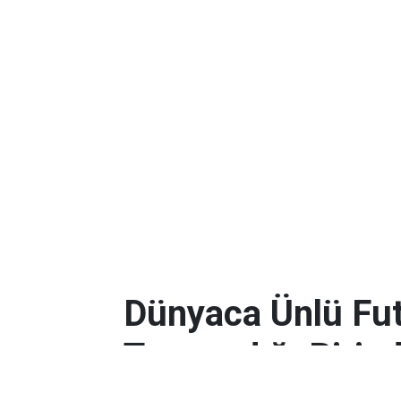
Dünyaca Ünlü Fut
Tanımadığı Birind
Miras Kaldı!