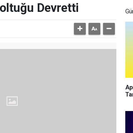
oltuğu Devretti
Gü
Ap
Ta