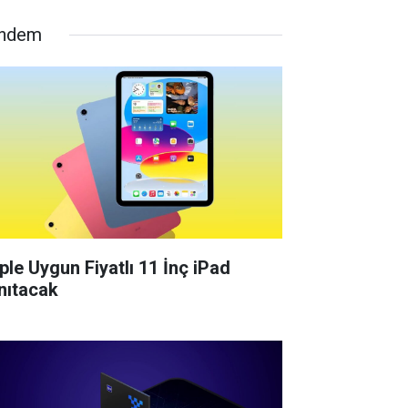
ndem
ple Uygun Fiyatlı 11 İnç iPad
nıtacak