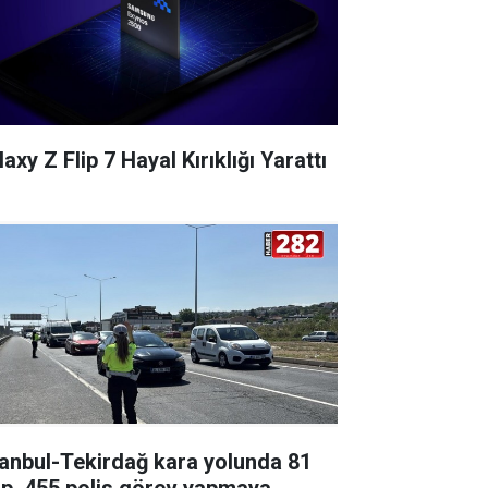
axy Z Flip 7 Hayal Kırıklığı Yarattı
tanbul-Tekirdağ kara yolunda 81
ip, 455 polis görev yapmaya