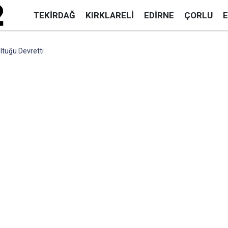
TEKIRDAĞ
KIRKLARELI
EDIRNE
ÇORLU
ltuğu Devretti