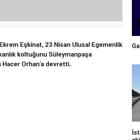
Ekrem Eşkinat, 23 Nisan Ulusal Egemenlik
Gal
kanlık koltuğunu Süleymanpaşa
 Hacer Orhan’a devretti.
İs
ek