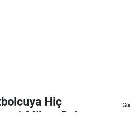
bolcuya Hiç
Gü
en 1 Milyar Dolar