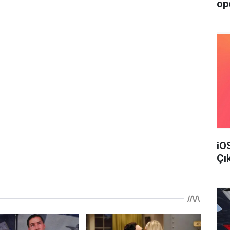
op
iO
Çı