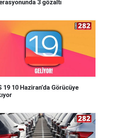
erasyonunda 3 gözaltı
S 19 10 Haziran’da Görücüye
kıyor