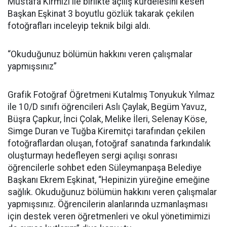
Mustafa Kırmızı ile birlikte açılış kurdelesini kesen
Başkan Eşkinat 3 boyutlu gözlük takarak çekilen
fotoğrafları inceleyip teknik bilgi aldı.
“Okuduğunuz bölümün hakkını veren çalışmalar
yapmışsınız”
Grafik Fotoğraf Öğretmeni Kutalmış Tonyukuk Yılmaz
ile 10/D sınıfı öğrencileri Aslı Çaylak, Begüm Yavuz,
Büşra Çapkur, İnci Çolak, Melike İleri, Selenay Köse,
Simge Duran ve Tuğba Kiremitçi tarafından çekilen
fotoğraflardan oluşan, fotoğraf sanatında farkındalık
oluşturmayı hedefleyen sergi açılışı sonrası
öğrencilerle sohbet eden Süleymanpaşa Belediye
Başkanı Ekrem Eşkinat, “Hepinizin yüreğine emeğine
sağlık. Okuduğunuz bölümün hakkını veren çalışmalar
yapmışsınız. Öğrencilerin alanlarında uzmanlaşması
için destek veren öğretmenleri ve okul yönetimimizi