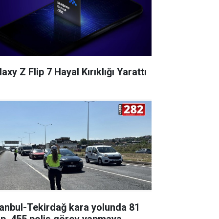
axy Z Flip 7 Hayal Kırıklığı Yarattı
tanbul-Tekirdağ kara yolunda 81
ip, 455 polis görev yapmaya