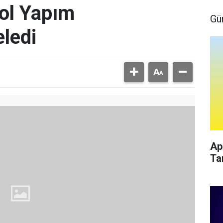
ol Yapım
Gü
eledi
Ap
Ta