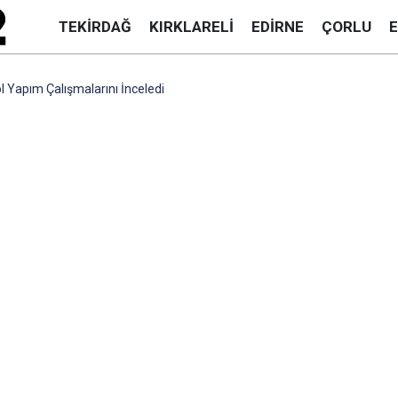
TEKIRDAĞ
KIRKLARELI
EDIRNE
ÇORLU
l Yapım Çalışmalarını İnceledi