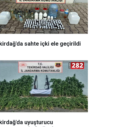
irdağ'da sahte içki ele geçirildi
kirdağ'da uyuşturucu