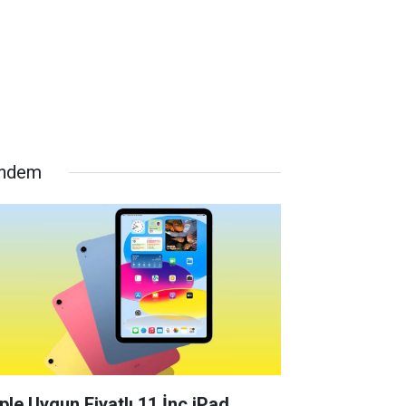
ndem
ple Uygun Fiyatlı 11 İnç iPad