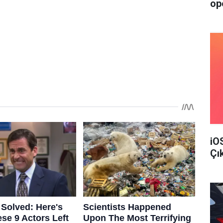
op
iO
Çı