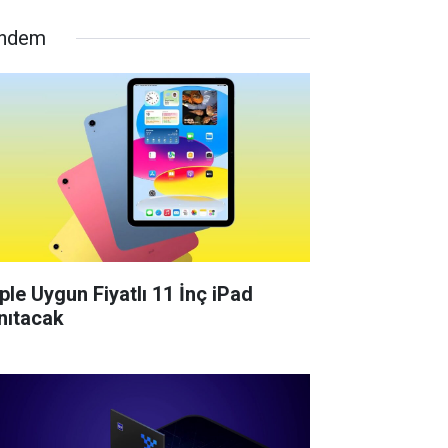
ndem
ple Uygun Fiyatlı 11 İnç iPad
nıtacak