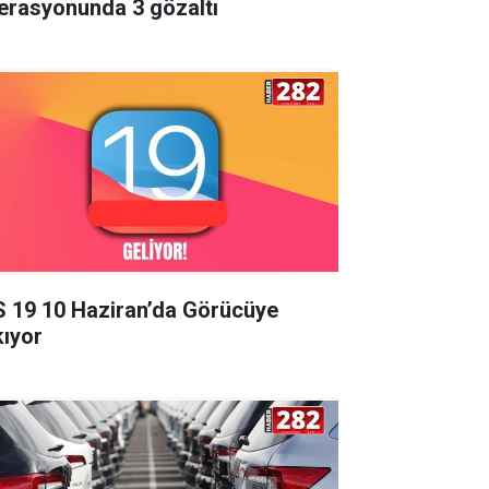
erasyonunda 3 gözaltı
S 19 10 Haziran’da Görücüye
kıyor