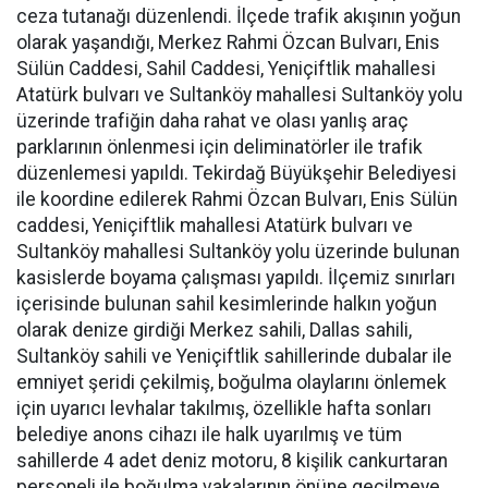
ceza tutanağı düzenlendi. İlçede trafik akışının yoğun
olarak yaşandığı, Merkez Rahmi Özcan Bulvarı, Enis
Sülün Caddesi, Sahil Caddesi, Yeniçiftlik mahallesi
Atatürk bulvarı ve Sultanköy mahallesi Sultanköy yolu
üzerinde trafiğin daha rahat ve olası yanlış araç
parklarının önlenmesi için deliminatörler ile trafik
düzenlemesi yapıldı. Tekirdağ Büyükşehir Belediyesi
ile koordine edilerek Rahmi Özcan Bulvarı, Enis Sülün
caddesi, Yeniçiftlik mahallesi Atatürk bulvarı ve
Sultanköy mahallesi Sultanköy yolu üzerinde bulunan
kasislerde boyama çalışması yapıldı. İlçemiz sınırları
içerisinde bulunan sahil kesimlerinde halkın yoğun
olarak denize girdiği Merkez sahili, Dallas sahili,
Sultanköy sahili ve Yeniçiftlik sahillerinde dubalar ile
emniyet şeridi çekilmiş, boğulma olaylarını önlemek
için uyarıcı levhalar takılmış, özellikle hafta sonları
belediye anons cihazı ile halk uyarılmış ve tüm
sahillerde 4 adet deniz motoru, 8 kişilik cankurtaran
personeli ile boğulma vakalarının önüne geçilmeye