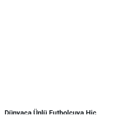
Dünyaca Ünlü Futbolcuya Hiç
Tanımadığı Birinden 1 Milyar Dolar
Miras Kaldı!