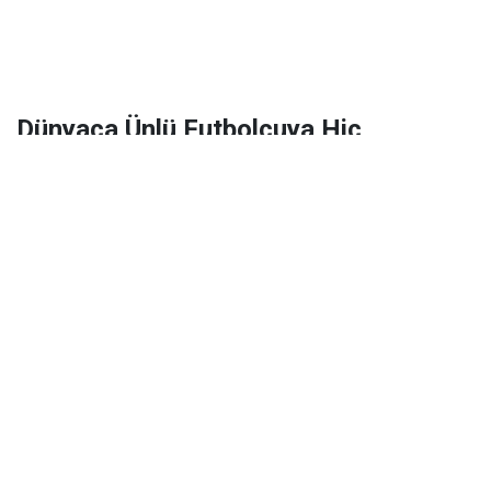
Dünyaca Ünlü Futbolcuya Hiç
Tanımadığı Birinden 1 Milyar Dolar
Miras Kaldı!