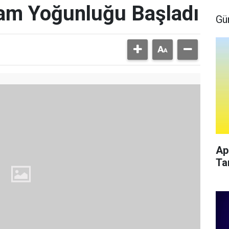
ram Yoğunluğu Başladı
Gü
Ap
Ta