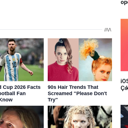
op
iO
Çı