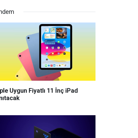
ndem
ple Uygun Fiyatlı 11 İnç iPad
nıtacak