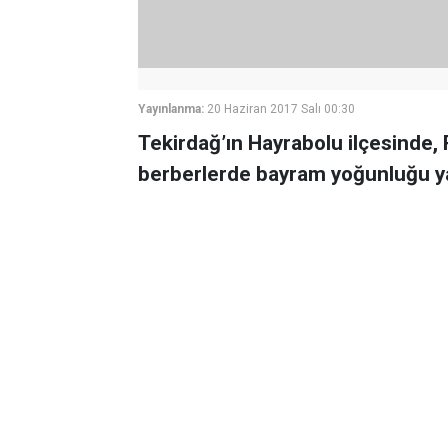
Yayınlanma:
20 Haziran 2017 Salı 00:30
Tekirdağ’ın Hayrabolu ilçesinde,
berberlerde bayram yoğunluğu y