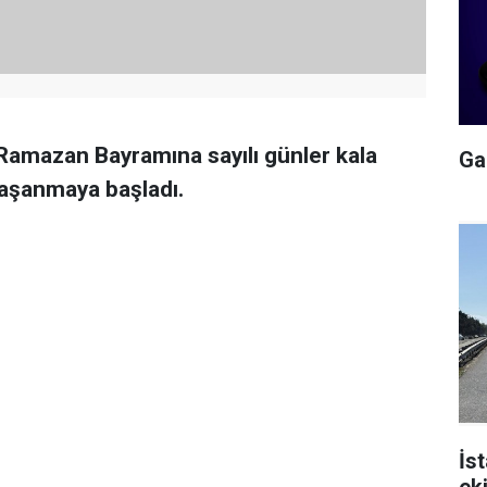
 Ramazan Bayramına sayılı günler kala
Gal
aşanmaya başladı.
İs
ek