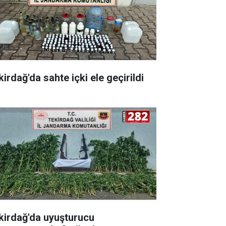
irdağ'da sahte içki ele geçirildi
kirdağ'da uyuşturucu