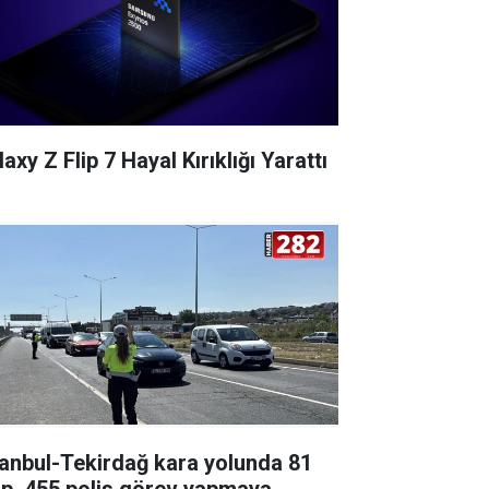
axy Z Flip 7 Hayal Kırıklığı Yarattı
tanbul-Tekirdağ kara yolunda 81
ip, 455 polis görev yapmaya