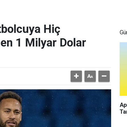
bolcuya Hiç
Gü
en 1 Milyar Dolar
Ap
Ta