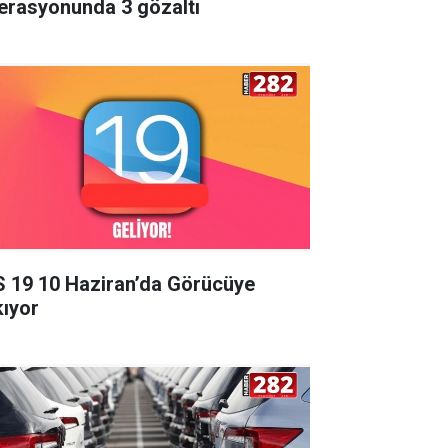
erasyonunda 3 gözaltı
S 19 10 Haziran’da Görücüye
kıyor