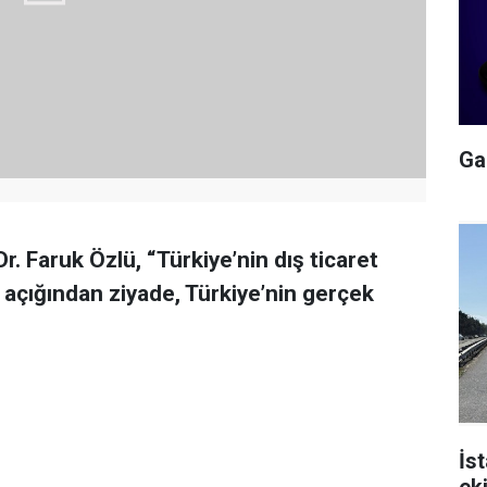
Gal
r. Faruk Özlü, “Türkiye’nin dış ticaret
i açığından ziyade, Türkiye’nin gerçek
İs
ek