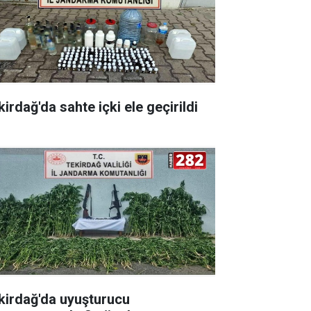
irdağ'da sahte içki ele geçirildi
kirdağ'da uyuşturucu