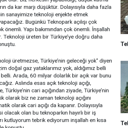
rın da kar marjı düşüktür. Dolayısıyla daha fazla
çin sanayimize teknoloji enjekte etmek
apacağız. Bugünkü Teknopark açılışı çok
k önemli. Yapı bakımından çok önemli. İnşallah
 Teknoloji üreten bir Türkiye’ye doğru daha
Tek
konuştu.
noloji üretmezse, Türkiye’nin geleceği yok" diyen
zim doğal gaz yataklarımız yok, aldığımız belli
z belli. Arada, 60 milyar dolarlık bir açık var bunu
cağız. Aslında esas açık teknoloji açığı,
e, Türkiye’nin cari açığından ziyade, Türkiye’nin
tik olarak biz ne zaman teknoloji açığını
atik olarak cari açığı da kapanır. Dolayısıyla
i olacak olan bu teknoparkın hayırlı bir iş
rı kutluyorum tebrik ediyorum inşallah en kısa
Te
de konuştu.