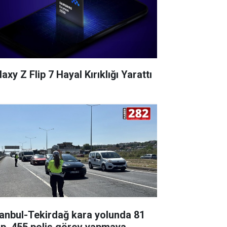
axy Z Flip 7 Hayal Kırıklığı Yarattı
tanbul-Tekirdağ kara yolunda 81
ip, 455 polis görev yapmaya