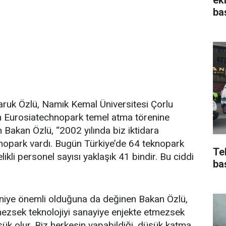
ba
Faruk Özlü, Namık Kemal Üniversitesi Çorlu
n Eurosiatechnopark temel atma törenine
 Bakan Özlü, “2002 yılında biz iktidara
nopark vardı. Bugün Türkiye’de 64 teknopark
Te
ikli personel sayısı yaklaşık 41 bindir. Bu ciddi
ba
niye önemli olduğuna da değinen Bakan Özlü,
mezsek teknolojiyi sanayiye enjekte etmezsek
şük olur. Biz herkesin yapabildiği, düşük katma