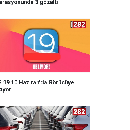
erasyonunda 3 gözaltı
S 19 10 Haziran’da Görücüye
kıyor