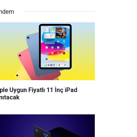
ndem
ple Uygun Fiyatlı 11 İnç iPad
nıtacak