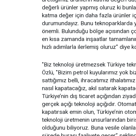
değerli ürünler yapmış oluruz ki bunla
katma değer için daha fazla ürünler i
durumundayız. Bunu teknoparklarda y
önemli. Bulunduğu bölge açısından ço
en kısa zamanda inşaatlar tamamlanır.
hızlı adımlarla ilerlemiş oluruz” diye 
"Biz teknoloji üretmezsek Türkiye tek
Özlü, "Bizim petrol kuyularımız yok bi
sattığımız belli, ihracatımız ithalatımı
nasıl kapatacağız, akıl satarak kapata
Türkiye’nin dış ticaret açığından ziyad
gerçek açığı teknoloji açığıdır. Otoma
kapatırsak emin olun, Türkiye’nin otom
teknoloji üretmenin unsurlarından biris
olduğunu biliyoruz. Buna vesile olanla
sürede burası faaliyete geçer” şeklin