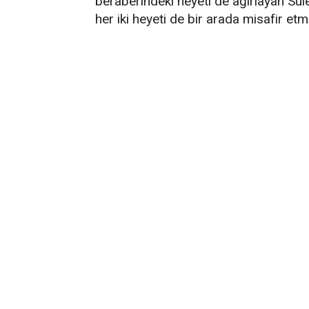
beraberindeki heyeti de ağırlayan S
her iki heyeti de bir arada misafir et