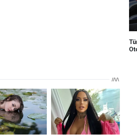
Tü
Ot