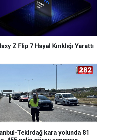
axy Z Flip 7 Hayal Kırıklığı Yarattı
tanbul-Tekirdağ kara yolunda 81
ip, 455 polis görev yapmaya