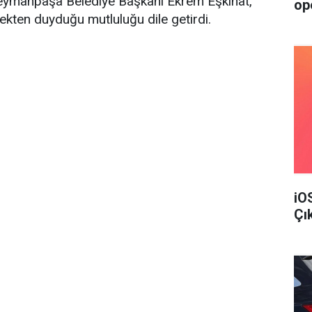
üleymanpaşa Belediye Başkanı Ekrem Eşkinat,
op
mekten duyduğu mutluluğu dile getirdi.
iO
Çı