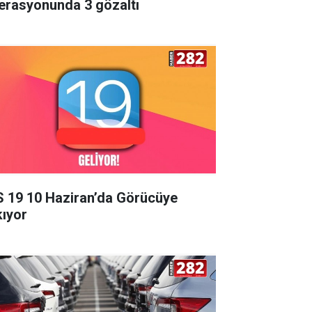
erasyonunda 3 gözaltı
S 19 10 Haziran’da Görücüye
kıyor