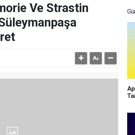
morie Ve Strastin
Gü
n Süleymanpaşa
ret
Ap
Ta