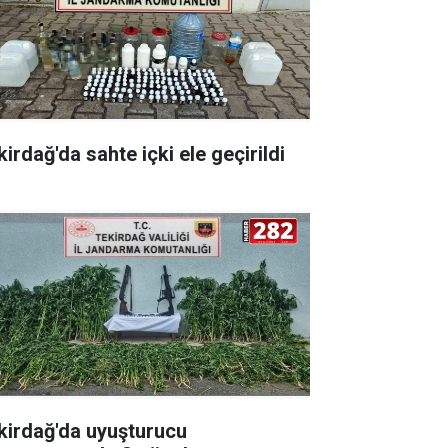
irdağ'da sahte içki ele geçirildi
kirdağ'da uyuşturucu