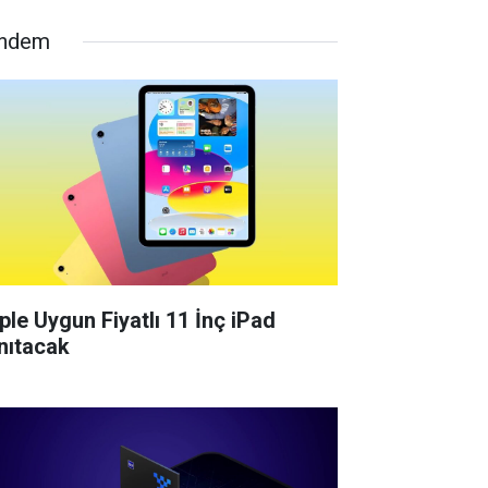
ndem
ple Uygun Fiyatlı 11 İnç iPad
nıtacak