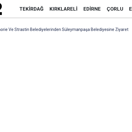
TEKIRDAĞ
KIRKLARELI
EDIRNE
ÇORLU
orie Ve Strastin Belediyelerinden Süleymanpaşa Belediyesine Ziyaret