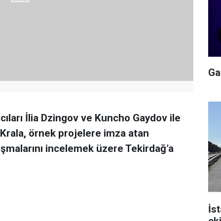
Gal
ları İlia Dzingov ve Kuncho Gaydov ile
Krala, örnek projelere imza atan
ışmalarını incelemek üzere Tekirdağ’a
İs
ek