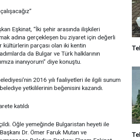
n çalışacağız”
an Eşkinat, “İki şehir arasında ilişkileri
amak adına gerçekleşen bu ziyaret için değerli
ültürlerin parçası olan iki kentin
Tek
adımlarda da Bulgar ve Türk halklarının
ğımıza inanıyorum” diye konuştu.
iyesi’nin 2016 yılı faaliyetleri ile ilgili sunum
 belediye yetkililerinin beğenisini kazandı.
rete katıldı
di. Öğle yemeğinde Bulgaristan heyeti ile
e Başkanı Dr. Ömer Faruk Mutan ve
Te