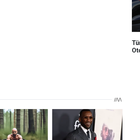
Tü
Ot