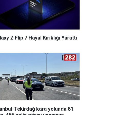
axy Z Flip 7 Hayal Kırıklığı Yarattı
tanbul-Tekirdağ kara yolunda 81
ip, 455 polis görev yapmaya