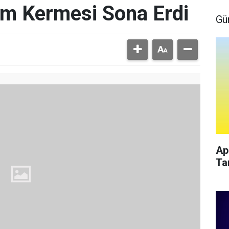
im Kermesi Sona Erdi
Gü
Ap
Ta