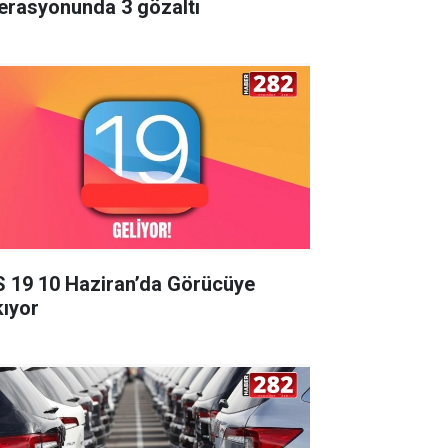
erasyonunda 3 gözaltı
S 19 10 Haziran’da Görücüye
kıyor