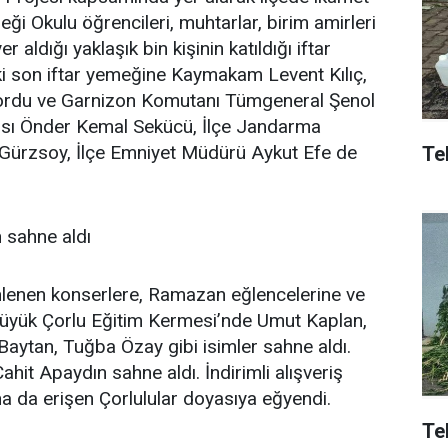
ği Okulu öğrencileri, muhtarlar, birim amirleri
aldığı yaklaşık bin kişinin katıldığı iftar
i son iftar yemeğine Kaymakam Levent Kılıç,
lordu ve Garnizon Komutanı Tümgeneral Şenol
ısı Önder Kemal Sekücü, İlçe Jandarma
ürzsoy, İlçe Emniyet Müdürü Aykut Efe de
Tek
 sahne aldı
üzenlenen konserlere, Ramazan eğlencelerine ve
n Büyük Çorlu Eğitim Kermesi’nde Umut Kaplan,
aytan, Tuğba Özay gibi isimler sahne aldı.
hit Apaydın sahne aldı. İndirimli alışveriş
ına da erişen Çorlulular doyasıya eğyendi.
Te