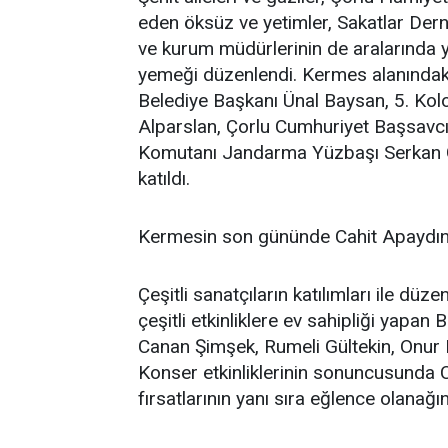
eden öksüz ve yetimler, Sakatlar Derne
ve kurum müdürlerinin de aralarında yer 
yemeği düzenlendi. Kermes alanındak
Belediye Başkanı Ünal Baysan, 5. Ko
Alparslan, Çorlu Cumhuriyet Başsavc
Komutanı Jandarma Yüzbaşı Serkan G
katıldı.
Kermesin son gününde Cahit Apaydın
Çeşitli sanatçıların katılımları ile d
çeşitli etkinliklere ev sahipliği yapa
Canan Şimşek, Rumeli Gültekin, Onur B
Konser etkinliklerinin sonuncusunda Ca
fırsatlarının yanı sıra eğlence olanağ