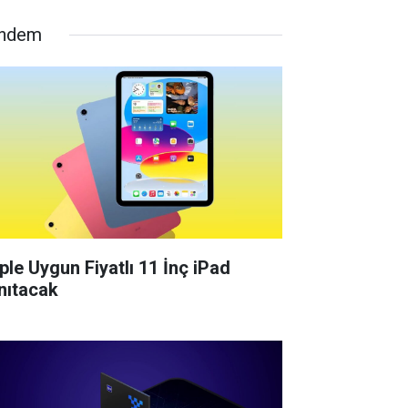
ndem
ple Uygun Fiyatlı 11 İnç iPad
nıtacak