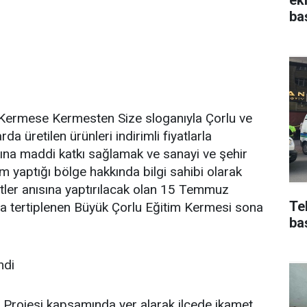
ba
Kermese Kermesten Size sloganıyla Çorlu ve
a üretilen ürünleri indirimli fiyatlarla
kına maddi katkı sağlamak ve sanayi ve şehir
tim yaptığı bölge hakkında bilgi sahibi olarak
ler anısına yaptırılacak olan 15 Temmuz
Te
a tertiplenen Büyük Çorlu Eğitim Kermesi sona
ba
ndi
et Projesi kapsamında yer alarak ilçede ikamet