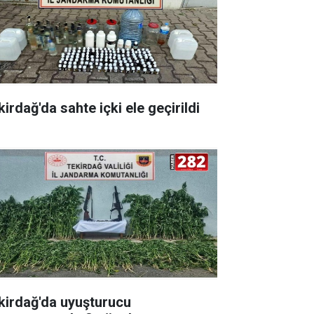
irdağ'da sahte içki ele geçirildi
kirdağ'da uyuşturucu