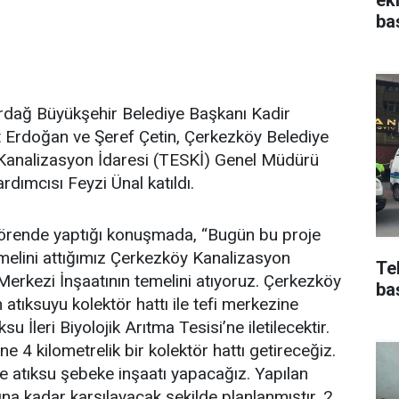
ba
rdağ Büyükşehir Belediye Başkanı Kadir
 Erdoğan ve Şeref Çetin, Çerkezköy Belediye
Kanalizasyon İdaresi (TESKİ) Genel Müdürü
dımcısı Feyzi Ünal katıldı.
örende yaptığı konuşmada, “Bugün bu proje
emelini attığımız Çerkezköy Kanalizasyon
Te
 Merkezi İnşaatının temelini atıyoruz. Çerkezköy
ba
 atıksuyu kolektör hattı ile tefi merkezine
İleri Biyolojik Arıtma Tesisi’ne iletilecektir.
e 4 kilometrelik bir kolektör hattı getireceğiz.
 atıksu şebeke inşaatı yapacağız. Yapılan
lına kadar karşılayacak şekilde planlanmıştır. 2