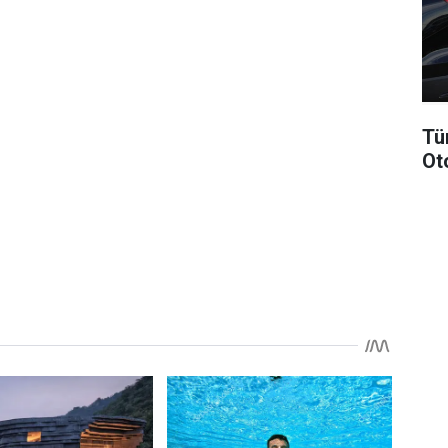
Tü
Ot