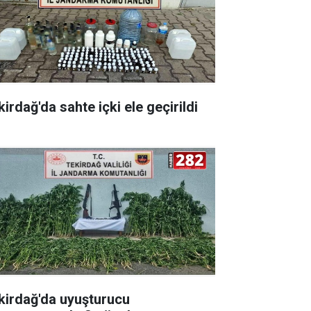
irdağ'da sahte içki ele geçirildi
kirdağ'da uyuşturucu