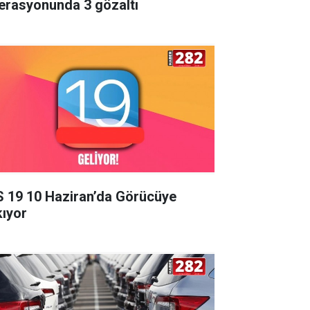
erasyonunda 3 gözaltı
S 19 10 Haziran’da Görücüye
kıyor