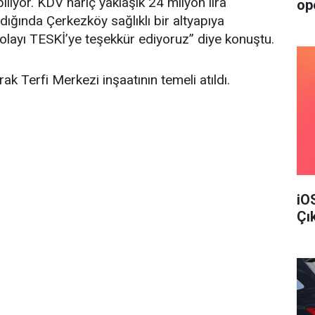
ılıyor. KDV hariç yaklaşık 24 milyon lira
op
dığında Çerkezköy sağlıklı bir altyapıya
olayı TESKİ’ye teşekkür ediyoruz” diye konuştu.
k Terfi Merkezi inşaatının temeli atıldı.
iO
Çı