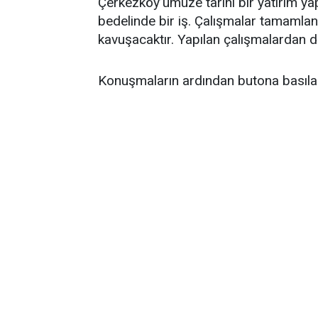
Çerkezköy’ümüze tarihi bir yatırım yap
bedelinde bir iş. Çalışmalar tamamlan
kavuşacaktır. Yapılan çalışmalardan d
Konuşmaların ardından butona basılara