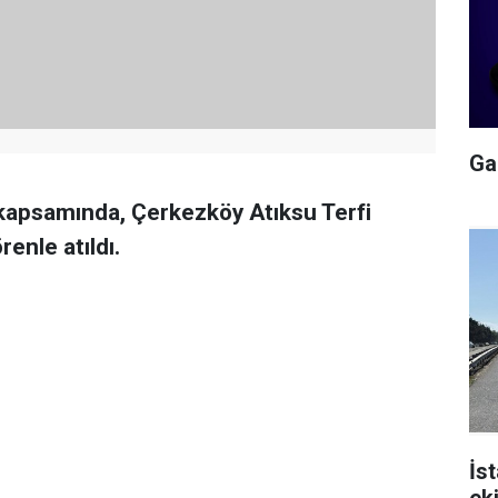
Gal
kapsamında, Çerkezköy Atıksu Terfi
enle atıldı.
İs
ek