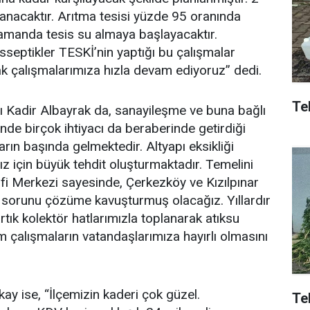
lanacaktır. Arıtma tesisi yüzde 95 oranında
manda tesis su almaya başlayacaktır.
sseptikler TESKİ’nin yaptığı bu çalışmalar
ak çalışmalarımıza hızla devam ediyoruz” dedi.
Tek
 Kadir Albayrak da, sanayileşme ve buna bağlı
nde birçok ihtiyacı da beraberinde getirdiği
çların başında gelmektedir. Altyapı eksikliği
 için büyük tehdit oluşturmaktadır. Temelini
fi Merkezi sayesinde, Çerkezköy ve Kızılpınar
bir sorunu çözüme kavuşturmuş olacağız. Yıllardır
rtık kolektör hatlarımızla toplanarak atıksu
tüm çalışmaların vatandaşlarımıza hayırlı olmasını
y ise, “İlçemizin kaderi çok güzel.
Te