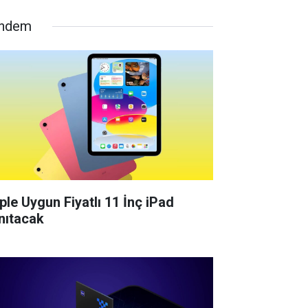
ndem
ple Uygun Fiyatlı 11 İnç iPad
nıtacak