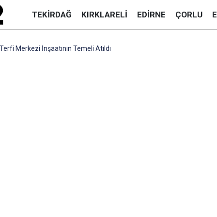
TEKIRDAĞ
KIRKLARELI
EDIRNE
ÇORLU
erfi Merkezi İnşaatının Temeli Atıldı