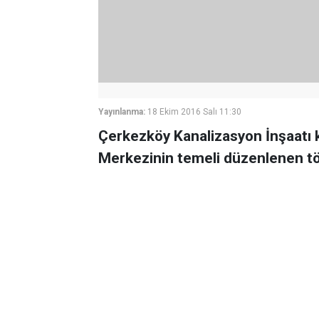
Yayınlanma:
18 Ekim 2016 Salı 11:30
Çerkezköy Kanalizasyon İnşaatı 
Merkezinin temeli düzenlenen tör