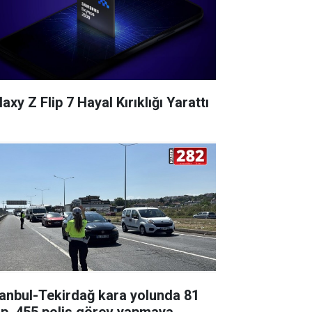
axy Z Flip 7 Hayal Kırıklığı Yarattı
tanbul-Tekirdağ kara yolunda 81
ip, 455 polis görev yapmaya