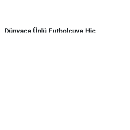
Dünyaca Ünlü Futbolcuya Hiç
Tanımadığı Birinden 1 Milyar Dolar
Miras Kaldı!