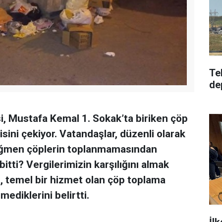
Te
de
 Mustafa Kemal 1. Sokak’ta biriken çöp
isini çekiyor. Vatandaşlar, düzenli olarak
 rağmen çöplerin toplanmamasından
bitti? Vergilerimizin karşılığını almak
i, temel bir hizmet olan çöp toplama
ediklerini belirtti.
İlk