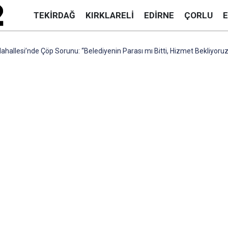
TEKIRDAĞ
KIRKLARELI
EDIRNE
ÇORLU
allesi’nde Çöp Sorunu: “Belediyenin Parası mı Bitti, Hizmet Bekliyoruz