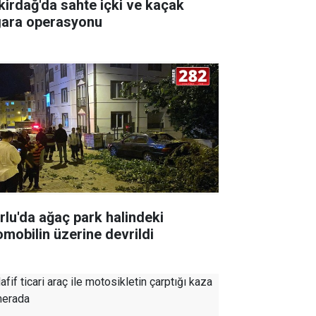
kirdağ'da sahte içki ve kaçak
gara operasyonu
rlu'da ağaç park halindeki
omobilin üzerine devrildi