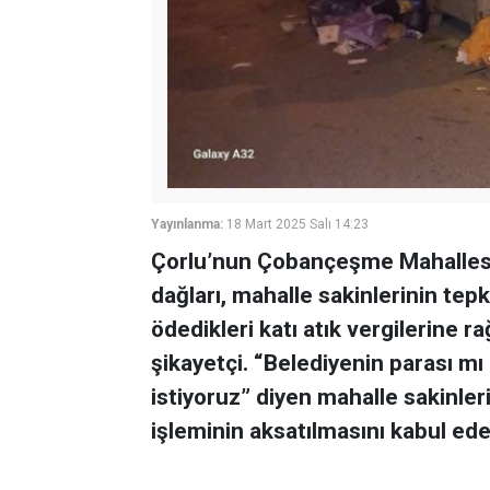
Yayınlanma:
18 Mart 2025 Salı 14:23
Çorlu’nun Çobançeşme Mahallesi,
dağları, mahalle sakinlerinin tepk
ödedikleri katı atık vergilerine
şikayetçi. “Belediyenin parası mı 
istiyoruz” diyen mahalle sakinler
işleminin aksatılmasını kabul edem