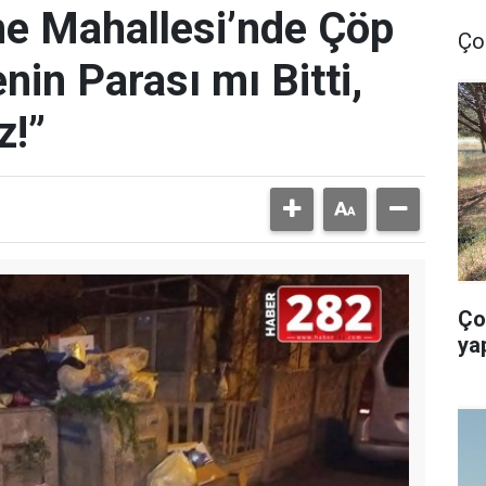
e Mahallesi’nde Çöp
Ço
nin Parası mı Bitti,
z!”
Ço
ya