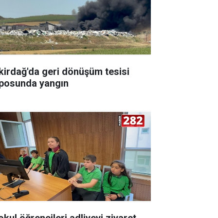
kirdağ'da geri dönüşüm tesisi
posunda yangın
okul öğrencileri adliyeyi ziyaret