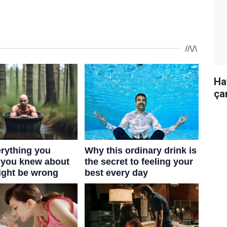
Haf
ça