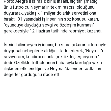
Porto Alegre'li isimsiz bir iş insanı, hiç tanışmadığı
ünlü futbolcu Neymar'ın tek mirasçısı olduğunu
duyurarak, yaklaşık 1 milyar dolarlık servetini ona
bıraktı. 31 yaşındaki iş insanının söz konusu kararı,
"oyuncuya duyduğu sevgi ve özdeşim kurması"
gerekçesiyle 12 Haziran tarihinde resmiyet kazandı.
İsmini bilinmeyen iş insanı, bu sıradışı kararını tümüyle
duygusal sebeplerle aldığını ifade ederek, "Neymar'ı
seviyorum, kendimi onunla çok özdeşleştiriyorum"
dedi. Özellikle futbolcunun babasıyla kurduğu yakın
ilişkiden etkilendiğini ve Neymar'da ender rastlanan
değerler gördüğünü ifade etti.