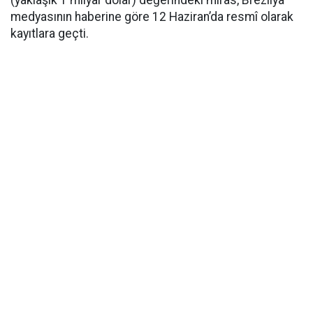
(yaklaşık 1 milyar dolar) değerindeki miras, Brezilya
medyasının haberine göre 12 Haziran’da resmî olarak
kayıtlara geçti.