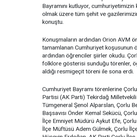
Bayramını kutluyor, cumhuriyetimizi
olmak üzere tüm şehit ve gazilerimiz
konuştu.
Konuşmaların ardından Orion AVM ön
tamamlanan Cumhuriyet koşusunun ödül
ardından öğrenciler şiirler okudu. Çor
folklore gösterisi sunduğu törenler, öğ
aldığı resmigeçit töreni ile sona erdi.
Cumhuriyet Bayramı törenlerine Çorlu
Partisi (AK Parti) Tekirdağ Milletvek
Tümgeneral Şenol Alparslan, Çorlu B
Başsavısı Önder Kemal Sekücü, Çorlu
İlçe Emniyet Müdürü Aykut Efe, Çorlu 
İlçe Müftüsü Adem Gülmek, Çorlu İlç
Hüseyin Erdoğan, AK Parti Çorlu İlçe