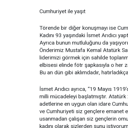
Cumhuriyet ile yaşıt
Törende bir diğer konuşmayı ise Cum
Kadını 93 yaşındaki İsmet Arıdıcı yapt
Ayrıca bunun mutluluğunu da yaşıyoru
Önderimiz Mustafa Kemal Atatürk Savar
liderimizi görmek için sahilde toplanmı
elbisesi elinde fötr şapkasıyla o her 
Bu an dün gibi aklımdadır, hatırladıkça
İsmet Arıdıcı ayrıca, “19 Mayıs 191
milli mücadeleyi başlatmıştır. Atatürk
adetlerine en uygun olan idare Cumhuri
ve Cumhuriyeti siz gençlere emanet e
usanmadan çalışan siz gençlerin omuz
kadını olarak sizlerden şunu istiyorum,