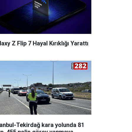
axy Z Flip 7 Hayal Kırıklığı Yarattı
tanbul-Tekirdağ kara yolunda 81
ip, 455 polis görev yapmaya