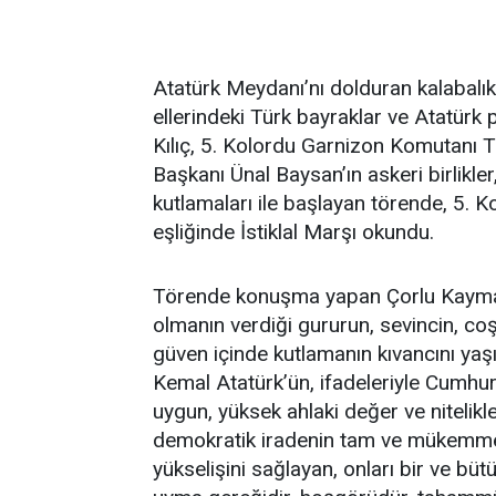
Atatürk Meydanı’nı dolduran kalabalı
ellerindeki Türk bayraklar ve Atatürk 
Kılıç, 5. Kolordu Garnizon Komutanı 
Başkanı Ünal Baysan’ın askeri birlikle
kutlamaları ile başlayan törende, 5.
eşliğinde İstiklal Marşı okundu.
Törende konuşma yapan Çorlu Kaymaka
olmanın verdiği gururun, sevincin, co
güven içinde kutlamanın kıvancını yaş
Kemal Atatürk’ün, ifadeleriyle Cumhuri
uygun, yüksek ahlaki değer ve nitelikle
demokratik iradenin tam ve mükemmel 
yükselişini sağlayan, onları bir ve büt