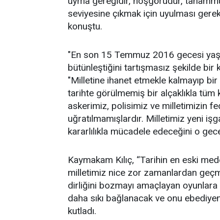
uyma gereğidir, hoşgörüdür, tahammül
seviyesine çıkmak için uyulması ger
konuştu.
"En son 15 Temmuz 2016 gecesi yaşana
bütünleştiğini tartışmasız şekilde bir
"Milletine ihanet etmekle kalmayıp bir
tarihte görülmemiş bir alçaklıkla tüm
askerimiz, polisimiz ve milletimizin 
uğratılmamışlardır. Milletimiz yeni işga
kararlılıkla mücadele edeceğini o ge
Kaymakam Kılıç, “Tarihin en eski meden
milletimiz nice zor zamanlardan geçmi
dirliğini bozmayı amaçlayan oyunlara 
daha sıkı bağlanacak ve onu ebediyen
kutladı.