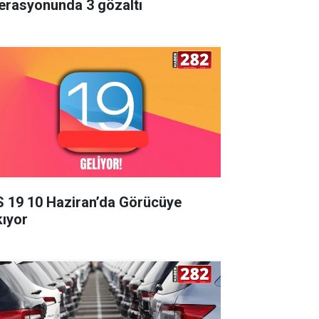
erasyonunda 3 gözaltı
S 19 10 Haziran’da Görücüye
kıyor