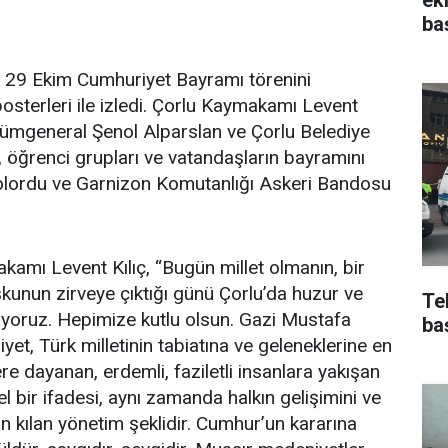
ba
k 29 Ekim Cumhuriyet Bayramı törenini
posterleri ile izledi. Çorlu Kaymakamı Levent
Tümgeneral Şenol Alparslan ve Çorlu Belediye
r, öğrenci grupları ve vatandaşların bayramını
 Kolordu ve Garnizon Komutanlığı Askeri Bandosu
mı Levent Kılıç, “Bugün millet olmanın, bir
şkunun zirveye çıktığı günü Çorlu’da huzur ve
Te
ıyoruz. Hepimize kutlu olsun. Gazi Mustafa
ba
yet, Türk milletinin tabiatına ve geleneklerine en
re dayanan, erdemli, faziletli insanlara yakışan
bir ifadesi, aynı zamanda halkın gelişimini ve
ün kılan yönetim şeklidir. Cumhur’un kararına