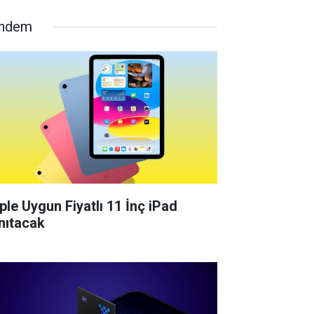
ndem
ple Uygun Fiyatlı 11 İnç iPad
nıtacak