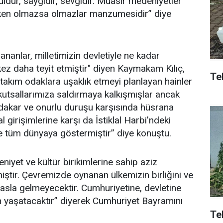
dür, saygıdır, sevgidir. Muasır medeniyetler
eken olmazsa olmazlar manzumesidir” diye
nlar, milletimizin devletiyle ne kadar
 kez daha teyit etmiştir" diyen Kaymakam Kılıç,
Tek
 takım odaklara uşaklık etmeyi planlayan hainler
 kutsallarımıza saldırmaya kalkışmışlar ancak
fedakar ve onurlu duruşu karşısında hüsrana
l girişimlerine karşı da İstiklal Harbi’ndeki
ce tüm dünyaya göstermiştir” diye konuştu.
iyet ve kültür birikimlerine sahip aziz
ştir. Çevremizde oynanan ülkemizin birliğini ve
asla gelmeyecektir. Cumhuriyetine, devletine
 yaşatacaktır” diyerek Cumhuriyet Bayramını
Te