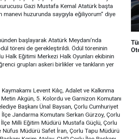
n kurucusu Gazi Mustafa Kemal Atatürk başta
in manevi huzurunda saygıyla eğiliyorum” diye
ünden başlayarak Atatürk Meydanı’nda
Tü
 töreni de gerekleştirildi. Ödül töreninin
Ot
lu Halk Eğitimi Merkezi Halk Oyunları ekibinin
renci grupları askeri birlikler ve tankların yer
 Kaymakamı Levent Kılıç, Adalet ve Kalkınma
ili Metin Akgün, 5. Kolordu ve Garnizon Komutanı
elediye Başkanı Ünal Baysan, Çorlu Cumhuriyet
 İlçe Jandarma Komutanı Serkan Gürzoy, Çorlu
İlçe Milli Eğitim Müdürü Mustafa Güçlü, Çorlu
e Nüfus Müdürü Safet İran, Çorlu Tapu Müdürü
 Başkanı Kerim Atalay, CHP Çorlu İlçe Başkanı