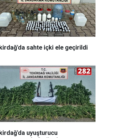
irdağ'da sahte içki ele geçirildi
kirdağ'da uyuşturucu