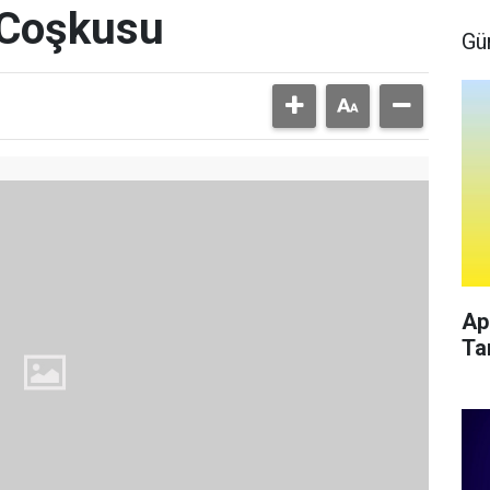
 Coşkusu
Gü
Ap
Ta