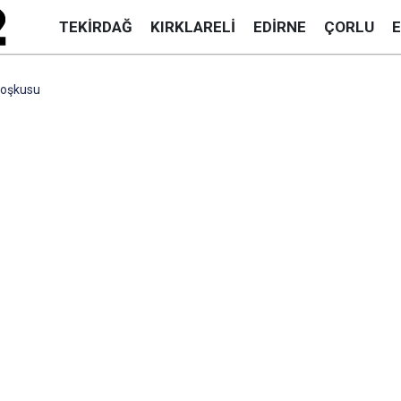
TEKIRDAĞ
KIRKLARELI
EDIRNE
ÇORLU
Coşkusu