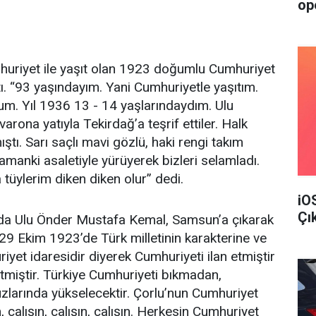
op
huriyet ile yaşıt olan 1923 doğumlu Cumhuriyet
ı. “93 yaşındayım. Yani Cumhuriyetle yaşıtım.
m. Yıl 1936 13 - 14 yaşlarındaydım. Ulu
ona yatıyla Tekirdağ’a teşrif ettiler. Halk
ştı. Sarı saçlı mavi gözlü, haki rengi takım
zamanki asaletiyle yürüyerek bizleri selamladı.
 tüylerim diken diken olur” dedi.
iO
Çı
9’da Ulu Önder Mustafa Kemal, Samsun’a çıkarak
 29 Ekim 1923’de Türk milletinin karakterine ve
yet idaresidir diyerek Cumhuriyeti ilan etmiştir
tmiştir. Türkiye Cumhuriyeti bıkmadan,
larında yükselecektir. Çorlu’nun Cumhuriyet
 çalışın, çalışın, çalışın. Herkesin Cumhuriyet