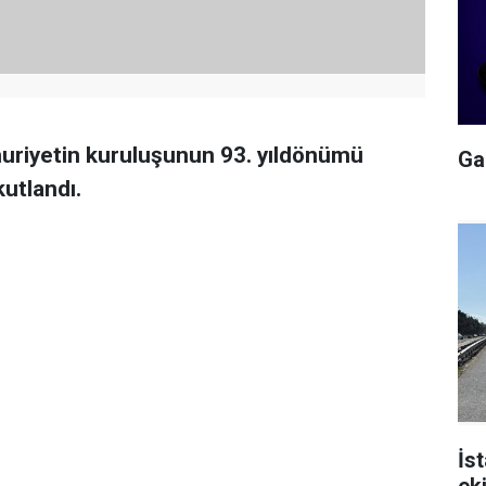
huriyetin kuruluşunun 93. yıldönümü
Gal
utlandı.
İs
ek