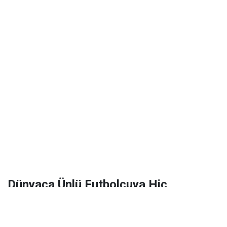
Dünyaca Ünlü Futbolcuya Hiç
Tanımadığı Birinden 1 Milyar Dolar
Miras Kaldı!