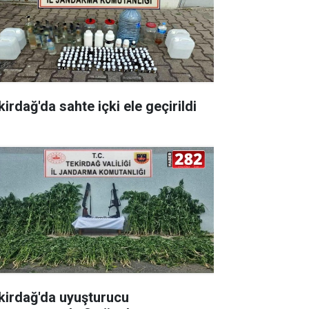
irdağ'da sahte içki ele geçirildi
kirdağ'da uyuşturucu