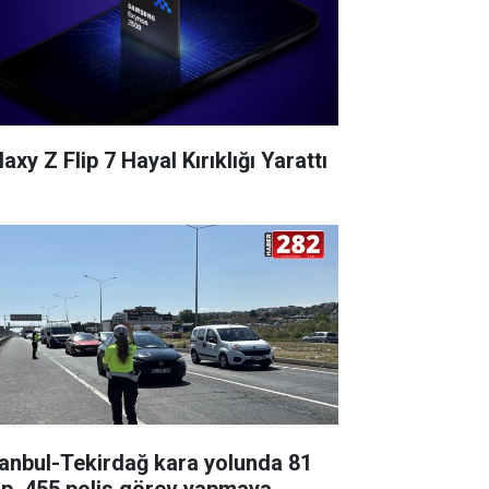
axy Z Flip 7 Hayal Kırıklığı Yarattı
tanbul-Tekirdağ kara yolunda 81
ip, 455 polis görev yapmaya