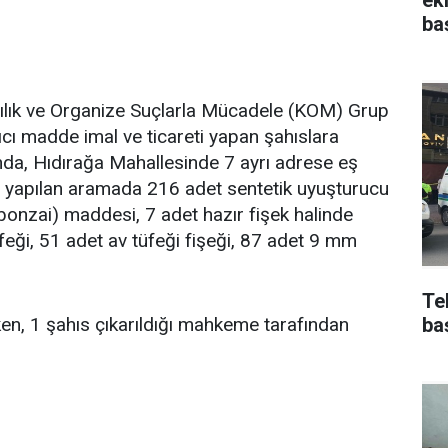
ba
ılık ve Organize Suçlarla Mücadele (KOM) Grup
ıcı madde imal ve ticareti yapan şahıslara
nda, Hıdırağa Mahallesinde 7 ayrı adrese eş
e yapılan aramada 216 adet sentetik uyuşturucu
(bonzai) maddesi, 7 adet hazır fişek halinde
feği, 51 adet av tüfeği fişeği, 87 adet 9 mm
Te
en, 1 şahıs çıkarıldığı mahkeme tarafından
ba