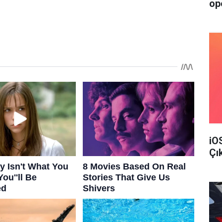
op
iO
Çı