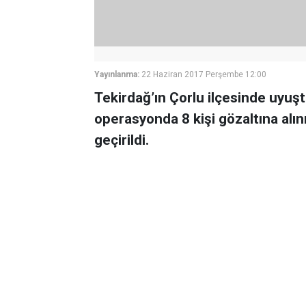
Yayınlanma:
22 Haziran 2017 Perşembe 12:00
Tekirdağ’ın Çorlu ilçesinde uyuş
operasyonda 8 kişi gözaltına al
geçirildi.