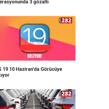
erasyonunda 3 gözaltı
S 19 10 Haziran’da Görücüye
kıyor