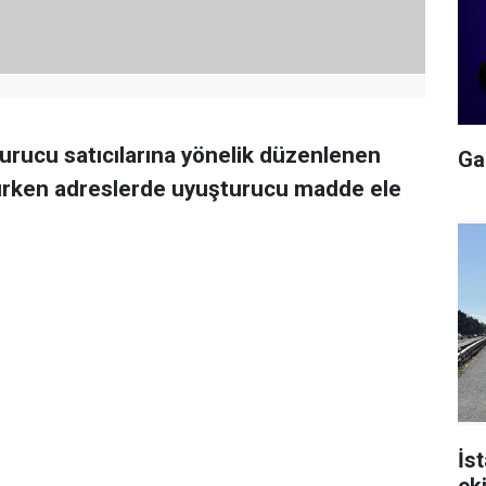
turucu satıcılarına yönelik düzenlenen
Gal
ınırken adreslerde uyuşturucu madde ele
İs
ek