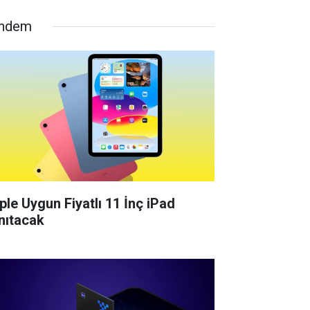
ndem
ple Uygun Fiyatlı 11 İnç iPad
nıtacak