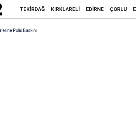
TEKIRDAĞ
KIRKLARELI
EDIRNE
ÇORLU
rlerine Polis Baskını