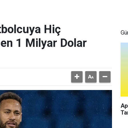
bolcuya Hiç
Gü
en 1 Milyar Dolar
Ap
Ta