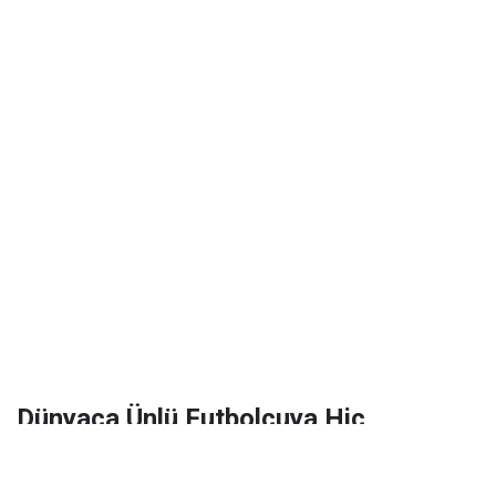
Dünyaca Ünlü Futbolcuya Hiç
Tanımadığı Birinden 1 Milyar Dolar
Miras Kaldı!