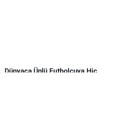
Dünyaca Ünlü Futbolcuya Hiç
Tanımadığı Birinden 1 Milyar Dolar
Miras Kaldı!